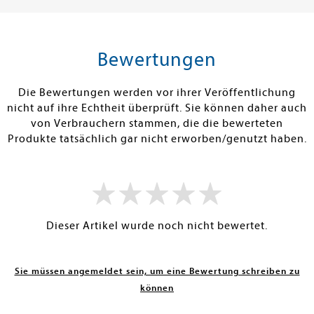
13,00 €
23,00 €
tenfrei in DE
Versandkostenfrei in DE
Versandkos
rb
Warenkorb
Warenko
Bewertungen
RBAR
SOFORT LIEFERBAR
SOFORT LIEFE
Die Bewertungen werden vor ihrer Veröffentlichung
nicht auf ihre Echtheit überprüft. Sie können daher auch
von Verbrauchern stammen, die die bewerteten
Produkte tatsächlich gar nicht erworben/genutzt haben.
Dieser Artikel wurde noch nicht bewertet.
Sie müssen angemeldet sein, um eine Bewertung schreiben zu
können