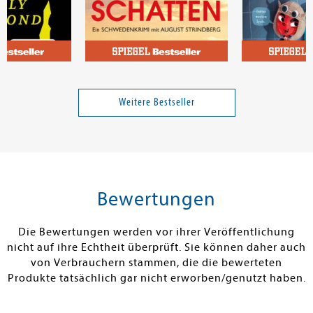
Ohlsson, Kristina
y Diamond
Nachtschatten
Klugscheißer
Vehlerteufelc
Weitere Bestseller
Band 5
16,00 €
18,00 €
tenfrei in DE
Versandkostenfrei in DE
Versandkos
rb
Warenkorb
Warenko
Bewertungen
RBAR
SOFORT LIEFERBAR
SOFORT LIEFE
Die Bewertungen werden vor ihrer Veröffentlichung
nicht auf ihre Echtheit überprüft. Sie können daher auch
von Verbrauchern stammen, die die bewerteten
Produkte tatsächlich gar nicht erworben/genutzt haben.