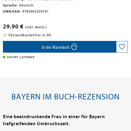
Sprache:
Deutsch
en submenu
ISBN/EAN:
9783962334741
en submenu
29,90 €
(inkl. MwSt.)
en submenu
Versandkostenfrei in DE
In den Warenkorb
SOFORT LIEFERBAR
BAYERN IM BUCH-REZENSION
Eine beeindruckende Frau in einer für Bayern
tiefgreifenden Umbruchszeit.