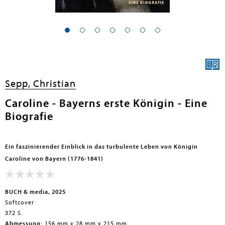
en submenu
en submenu
Sepp, Christian
en submenu
Caroline - Bayerns erste Königin - Eine
Biografie
en submenu
en submenu
Ein faszinierender Einblick in das turbulente Leben von Königin
Caroline von Bayern (1776-1841)
BUCH & media, 2025
Softcover
372 S.
en submenu
Abmessung:
156 mm x 28 mm x 215 mm