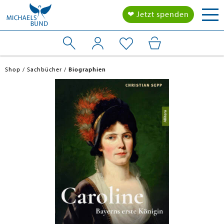
Tog
❤ Jetzt spenden
nav
Shop
Sachbücher
Biographien
en submenu