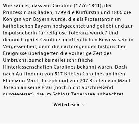
Wie kam es, dass aus Caroline (1776-1841), der
Prinzessin aus Baden, 1799 die Kurfürstin und 1806 die
Königin von Bayern wurde, die als Protestantin im
katholischen Bayern hochgeachtet und geliebt und zur
Impulsgeberin für religiöse Toleranz wurde? Und
dennoch geriet Caroline im öffentlichen Bewusstsein in
Vergessenheit, denn die nachfolgenden historischen
Ereignisse überlagerten die vorherige Zeit des
Umbruchs, zumal keinerlei schriftliche
Hinterlassenschaften Carolines bekannt waren. Doch
nach Auffindung von 517 Briefen Carolines an ihren
Ehemann Max I. Joseph und von 707 Briefen von Max I.
Joseph an seine Frau (noch nicht abschließend
ausgewertet), die im Schloss Tegernsee unbeachtet
lagerten, gelang es dem Historiker Christian Sepp durch
Weiterlesen
eine präzise Analyse von Carolines Korrespondenz
einen breiten Zugang zu ihrer vielseitigen
Persönlichkeit – in ihrer offiziellen Funktion wie auch
im familiären Alltag - zu eröffnen. Authentisch schildert
der Autor die verschiedenen Lebensphasen – so z.B. ihre