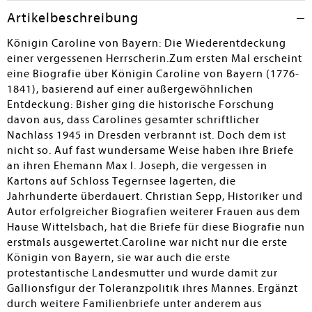
behütete Kindheit am badischen Hof in Darmstadt, die
Artikelbeschreibung
schockartigen Auswirkungen der Französischen
Revolution, die Expansionspolitik Napoleons und
Königin Caroline von Bayern: Die Wiederentdeckung
Carolines ablehnende Haltung, ihre Heirat mit dem
einer vergessenen Herrscherin.Zum ersten Mal erscheint
bayerischen Kurfürsten Max I. Joseph und die
eine Biografie über Königin Caroline von Bayern (1776-
politischen wie repräsentativen Herausforderungen
1841), basierend auf einer außergewöhnlichen
nach der Erhebung Bayerns zum Königreich. Sepp
Entdeckung: Bisher ging die historische Forschung
betont, dass Caroline in all diesen Veränderungen
davon aus, dass Carolines gesamter schriftlicher
großteils eigenständig agierte, sich jedoch auch den
Nachlass 1945 in Dresden verbrannt ist. Doch dem ist
Zwängen der Zeit beugen musste. - Die unterhaltsam zu
nicht so. Auf fast wundersame Weise haben ihre Briefe
lesende Biografie ist allen geschichtlich Interessierten
an ihren Ehemann Max I. Joseph, die vergessen in
zu empfehlen, da sie nicht nur Carolines Charakter
Kartons auf Schloss Tegernsee lagerten, die
offenlegt, sondern auch ein lebendiges Epochenbild
Jahrhunderte überdauert. Christian Sepp, Historiker und
zeichnet.
Autor erfolgreicher Biografien weiterer Frauen aus dem
Hause Wittelsbach, hat die Briefe für diese Biografie nun
Inge Hagen
erstmals ausgewertet.Caroline war nicht nur die erste
Königin von Bayern, sie war auch die erste
protestantische Landesmutter und wurde damit zur
Gallionsfigur der Toleranzpolitik ihres Mannes. Ergänzt
durch weitere Familienbriefe unter anderem aus