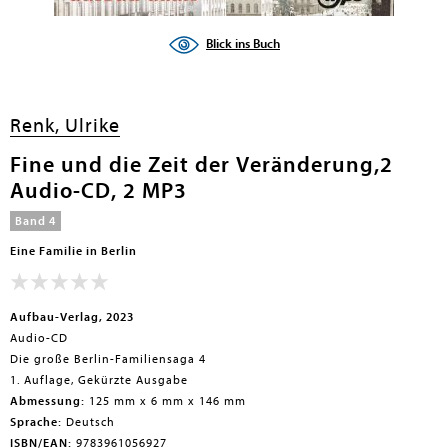
en submenu
Blick ins Buch
Renk, Ulrike
Fine und die Zeit der Veränderung,2
Audio-CD, 2 MP3
Band 4
Eine Familie in Berlin
Aufbau-Verlag, 2023
Audio-CD
Die große Berlin-Familiensaga 4
1. Auflage, Gekürzte Ausgabe
Abmessung:
125 mm x 6 mm x 146 mm
Sprache:
Deutsch
ISBN/EAN:
9783961056927