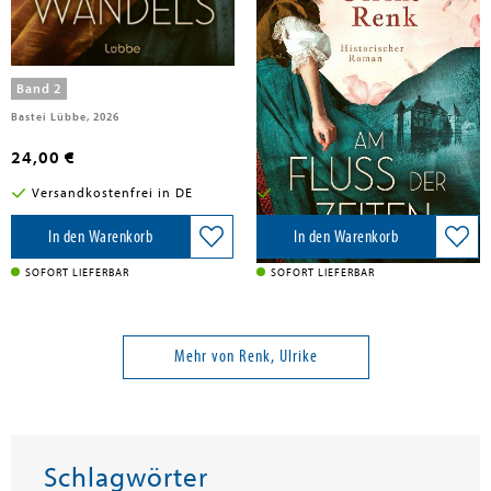
Renk, Ulrike
Renk, Ulrike
Tage des Wandels
Am Fluss der Zeiten
Band 2
Band 1
Bastei Lübbe, 2026
Lübbe, 2025
24,00 €
14,00 €
Versandkostenfrei in DE
Versandkostenfrei in DE
In den Warenkorb
In den Warenkorb
SOFORT LIEFERBAR
SOFORT LIEFERBAR
Mehr von Renk, Ulrike
Schlagwörter