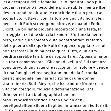
lei a occuparsi della famiglia: i suoi genitori, non più
giovani, sentono il peso delle prove subite, mentre Ilse
deve riprendere gli studi e concludere il suo percorso
scolastico. Tuttavia, con il ritorno a una vita normale, i
pensieri di Ruth si rivolgono altrove, e quando Eddie
Elcott, un brillante giovane incontrato a una festa, la
corteggia, tra i due sboccia l'amore. Sfortunatamente,
però, Eddie è un soldato e sta per affrontare l'inferno
della guerra dalla quale Ruth è appena fuggita. E se lui
non tornasse? Ruth ha perso quasi tutto, e un'altra
perdita sarebbe terribile da sopportare... Appassionante
e a tratti commovente, "Gli anni di velluto" è il romanzo
conclusivo di una saga che racconta non solo le vicende
di una famiglia ebrea negli anni bui della Seconda
guerra mondiale, ma narra la storia di una donna
straordinaria, Ruth Meyer, che ha saputo affrontare la
vita con coraggio, fiducia e determinazione. Das
Urheberrecht an bibliographischen und
produktbeschreibenden Daten und an den
bereitgestellten Bildern liegt bei Informazioni Editoriali,