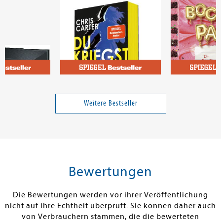
Carter, Chris
Kinney, Jeff
od (Blackened
Du kriegst mich nicht
Gregs Tagebuc
auf Party?
Weitere Bestseller
Band 20
19,00 €
18,00 €
tenfrei in DE
Versandkostenfrei in DE
Versandkos
len
Warenkorb
Warenko
Bewertungen
ISTIG AM LAGER
SOFORT LIEFERBAR
SOFORT LIEFE
Die Bewertungen werden vor ihrer Veröffentlichung
nicht auf ihre Echtheit überprüft. Sie können daher auch
von Verbrauchern stammen, die die bewerteten