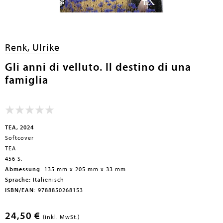
en submenu
Renk, Ulrike
Gli anni di velluto. Il destino di una
famiglia
TEA, 2024
Softcover
TEA
456 S.
Abmessung:
135 mm x 205 mm x 33 mm
Sprache:
Italienisch
ISBN/EAN:
9788850268153
24,50 €
(inkl. MwSt.)