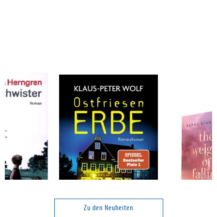
a
Wolf, Klaus-Peter
Stankewitz, S
Ostfriesenerbe
The Weight of 
Love)
Zu den Neuheiten