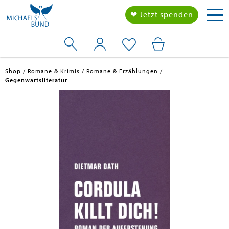
Tog
❤ Jetzt spenden
nav
Shop
Romane & Krimis
Romane & Erzählungen
Gegenwartsliteratur