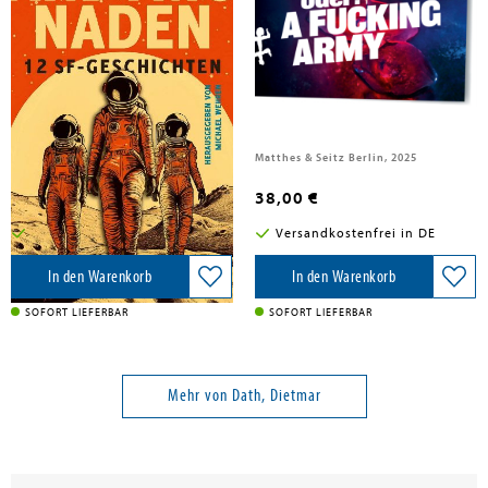
Zabini, Anna; Locke, Nelo; Dath, Dietmar; Zerbe, Zara; Eckermann, Patricia; Meier, Luise; Richter, Lena; Mira, Aiki; Akbal, Mert; Rosenberg, Jol; Hodeib, Zeinab
Dath, Dietmar
Andymonaden
Skyrmionen
Memoranda Verlag, 2025
Matthes & Seitz Berlin, 2025
23,00 €
38,00 €
Versandkostenfrei in DE
Versandkostenfrei in DE
In den Warenkorb
In den Warenkorb
SOFORT LIEFERBAR
SOFORT LIEFERBAR
Mehr von Dath, Dietmar