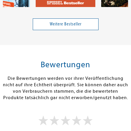
le
Richter, Konstantin
Kljajic, Samra
Dreihundert Männer
Femme fatale
Weitere Bestseller
25,00 €
32,00 €
tenfrei in DE
Versandkostenfrei in DE
Versandkos
rb
Warenkorb
Vorbestel
Bewertungen
RBAR
SOFORT LIEFERBAR
FEHLT KURZFR
Die Bewertungen werden vor ihrer Veröffentlichung
nicht auf ihre Echtheit überprüft. Sie können daher auch
von Verbrauchern stammen, die die bewerteten
Produkte tatsächlich gar nicht erworben/genutzt haben.