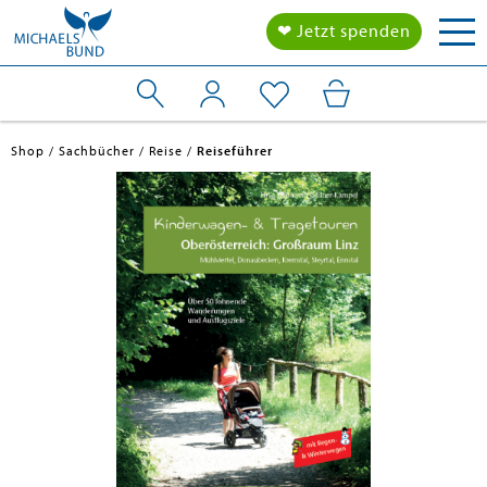
Tog
❤ Jetzt spenden
nav
Shop
Sachbücher
Reise
Reiseführer