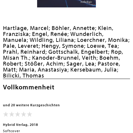
en submenu
Hartlage, Marcel;
Böhler, Annette;
Klein,
Franziska;
Engel, Renée;
Wunderlich,
Manuela;
Wildling, Liliana;
Loerchner, Monika;
Pale, Leveret;
Hengy, Symone;
Loewe, Tea;
Prahl, Reinhard;
Gottschalk, Engelbert;
Rop,
Misan Th.;
Kanoder-Brunnel, Veith;
Boehm,
Robert;
Stößer, Achim;
Sager, Lea;
Pastore,
Matt;
Maria, Anastasiya;
Kersebaum, Julia;
Bilicki, Thomas
Vollkommenheit
und 20 weitere Kurzgeschichten
Hybrid Verlag, 2018
Softcover