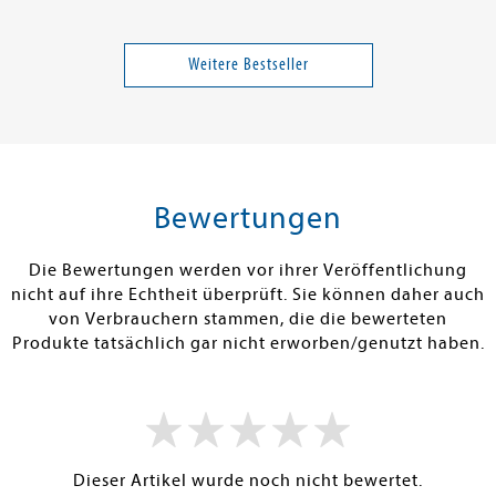
e
McFadden, Freida
Blumen häkeln
Die Psychiaterin - Wurde ihr
Dschingis Kha
der Job zum Verhängnis?
Weitere Bestseller
20,00 €
17,00 €
tenfrei in DE
Versandkostenfrei in DE
Versandkos
rb
Warenkorb
Warenko
Bewertungen
RBAR
SOFORT LIEFERBAR
SOFORT LIEFE
Die Bewertungen werden vor ihrer Veröffentlichung
nicht auf ihre Echtheit überprüft. Sie können daher auch
von Verbrauchern stammen, die die bewerteten
Produkte tatsächlich gar nicht erworben/genutzt haben.
Dieser Artikel wurde noch nicht bewertet.