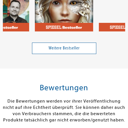
, Jakob
Brandis, Katja
Heuermann, C
omma Strich,
Windwalkers (3). Giftige
Staatenlos
Kunstgeschicht'
Gefahr
Weitere Bestseller
25,00 €
16,00 €
tenfrei in DE
Versandkostenfrei in DE
Versandkos
rb
Warenkorb
Vorbestel
Bewertungen
RBAR
SOFORT LIEFERBAR
LIEFERBAR IN
TAGEN
Die Bewertungen werden vor ihrer Veröffentlichung
nicht auf ihre Echtheit überprüft. Sie können daher auch
von Verbrauchern stammen, die die bewerteten
Produkte tatsächlich gar nicht erworben/genutzt haben.