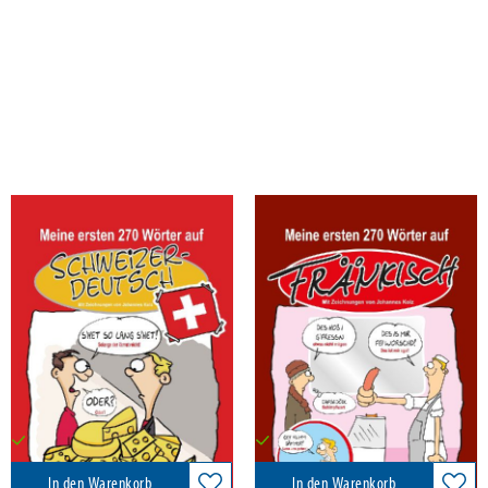
Kolz, Johannes
Kolz, Johannes; Zender, Peter
Meine ersten 270 Wörter auf
Meine ersten 270 Wörter auf
Schweizerdeutsch
Fränkisch
Anaconda Verlag, 2018
Anaconda Verlag, 2017
7,95 €
7,95 €
Versandkostenfrei in DE
Versandkostenfrei in DE
In den Warenkorb
In den Warenkorb