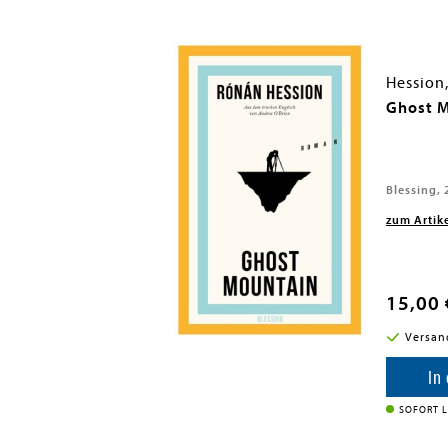
Hession
Ghost 
IPSUK, 2022
Blessing, 
zum Artik
15,00 
i in DE
Versan
enkorb
In
SOFORT L