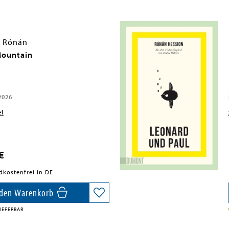
, Rónán
Mountain
2026
el
€
dkostenfrei in DE
 den Warenkorb
IEFERBAR