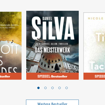
Silva, Daniel
Staudinger, 
Waldes
Das Meisterwerk
Time for 
Band 25
Weitere Bestseller