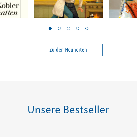
Berg, Ellen
Wagner, Lau
Du schon wieder
Tutto ben
Zu den Neuheiten
14,00 €
14,00 €
ei in DE
Versandkostenfrei in DE
Versandko
Warenkorb
Warenk
SOFORT LIEFERBAR
SOFORT LIE
Unsere Bestseller