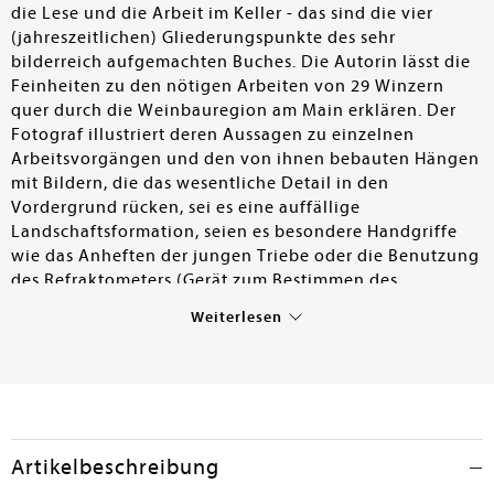
die Lese und die Arbeit im Keller - das sind die vier
(jahreszeitlichen) Gliederungspunkte des sehr
bilderreich aufgemachten Buches. Die Autorin lässt die
Feinheiten zu den nötigen Arbeiten von 29 Winzern
quer durch die Weinbauregion am Main erklären. Der
Fotograf illustriert deren Aussagen zu einzelnen
Arbeitsvorgängen und den von ihnen bebauten Hängen
mit Bildern, die das wesentliche Detail in den
Vordergrund rücken, sei es eine auffällige
Landschaftsformation, seien es besondere Handgriffe
wie das Anheften der jungen Triebe oder die Benutzung
des Refraktometers (Gerät zum Bestimmen des
Zuckergehalts der Trauben). Die Fotos haben einen
Weiterlesen
hohen Verlockungscharakter - das Buch anzuschauen,
aber auch einen Schoppen zu trinken. Gemeinsam ist
den vorgestellten Weinbaubetrieben die Überzeugung,
dass der Boden, das Terroir, der entscheidende Faktor
für den Charakter eines Weines ist, und dass Franken
und die Silvanerrebe eine optimale Symbiose ist, gerade
Artikelbeschreibung
weil die Mainregion durch drei (vier)