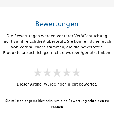
25,00 €
17,00 €
tenfrei in DE
Versandkostenfrei in DE
Versandkos
rb
Warenkorb
Warenko
Bewertungen
RBAR
SOFORT LIEFERBAR
SOFORT LIEFE
Die Bewertungen werden vor ihrer Veröffentlichung
nicht auf ihre Echtheit überprüft. Sie können daher auch
von Verbrauchern stammen, die die bewerteten
Produkte tatsächlich gar nicht erworben/genutzt haben.
Dieser Artikel wurde noch nicht bewertet.
Sie müssen angemeldet sein, um eine Bewertung schreiben zu
können