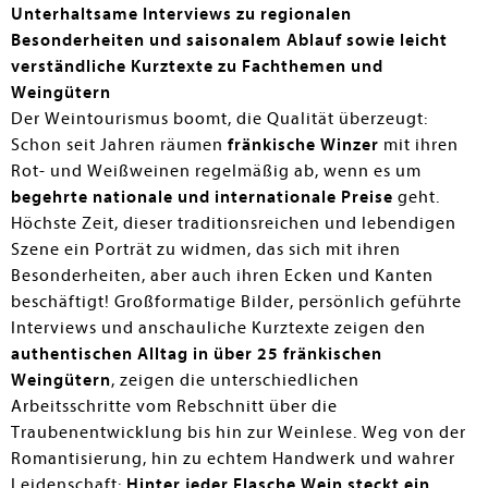
höchstunterschiedliche Gesteine bestimmt wird
Unterhaltsame Interviews zu regionalen
(kristallines Gestein um Alzenau, Buntsandstein im
Besonderheiten und saisonalem Ablauf
sowie leicht
Mainviereck, Muschelkalk um Würzburg und östlich des
verständliche Kurztexte zu Fachthemen und
Mains der Keuper des Steigerwalds. - Bemerkenswert an
Weingütern
diesem Buchkonzept ist der Blickwinkel von den
Der Weintourismus boomt, die Qualität überzeugt:
Arbeitsabläufen her. Auch wenn das Buch nur regional
Schon seit Jahren räumen
fränkische Winzer
mit ihren
und selektiv Weinbaubetriebe vorstellt, ist es eine
Rot- und Weißweinen regelmäßig ab, wenn es um
Empfehlung für Büchereien auch außerhalb von
Franken, weil es die immense Handarbeit bei der
begehrte nationale und internationale Preise
geht.
Weinherstellung augenfällig macht.
Höchste Zeit, dieser traditionsreichen und lebendigen
Szene ein Porträt zu widmen, das sich mit ihren
Pauline Lindner
Besonderheiten, aber auch ihren Ecken und Kanten
beschäftigt! Großformatige Bilder, persönlich geführte
Interviews und anschauliche Kurztexte zeigen den
authentischen Alltag in über 25 fränkischen
Weingütern
, zeigen die unterschiedlichen
Arbeitsschritte vom Rebschnitt über die
Traubenentwicklung bis hin zur Weinlese. Weg von der
Romantisierung, hin zu echtem Handwerk und wahrer
Leidenschaft:
Hinter jeder Flasche Wein steckt ein