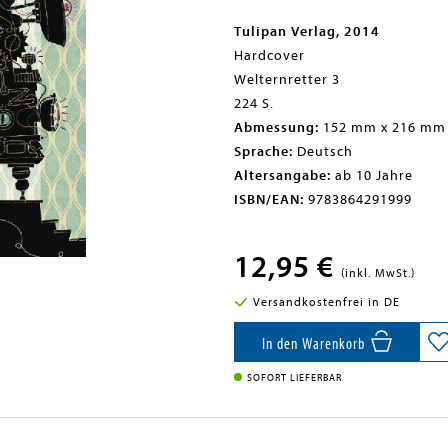
Tulipan Verlag, 2014
Hardcover
Welternretter 3
224 S.
Abmessung:
152 mm x 216 mm
Sprache:
Deutsch
Altersangabe:
ab 10 Jahre
ISBN/EAN:
9783864291999
12,95 €
(inkl. MwSt.)
Versandkostenfrei in DE
In den Warenkorb
SOFORT LIEFERBAR