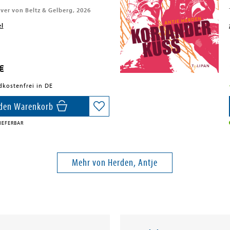
iver von Beltz & Gelberg, 2026
el
€
dkostenfrei in DE
 den Warenkorb
IEFERBAR
Mehr von Herden, Antje