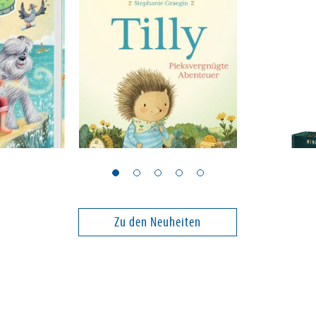
Graegin, Stephanie
Roth, Mina
-Abenteuer
Tilly - Pieksvergnügte
Im Bann d
r-Pirat
Abenteuer
Zu den Neuheiten
12,00 €
16,00 €
ei in DE
Versandkostenfrei in DE
Versandko
Warenkorb
Warenk
SOFORT LIEFERBAR
SOFORT LIE