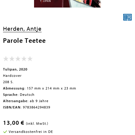
en submenu
Herden, Antje
en submenu
Parole Teetee
en submenu
en submenu
en submenu
Tulipan, 2020
Hardcover
en submenu
208 S.
Abmessung:
157 mm x 214 mm x 23 mm
Sprache:
Deutsch
Altersangabe:
ab 9 Jahre
ISBN/EAN:
9783864294839
13,00 €
(inkl. MwSt.)
en submenu
Versandkostenfrei in DE