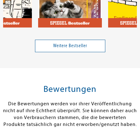
ian
Rödder, Birgit
Schirach, Fer
Katzen-Clicker-Box
Alexander
Weitere Bestseller
12,99 €
16,99 €
tenfrei in DE
Versandkostenfrei in DE
Versandkos
rb
Warenkorb
Warenko
Bewertungen
RBAR
SOFORT LIEFERBAR
SOFORT LIEFE
Die Bewertungen werden vor ihrer Veröffentlichung
nicht auf ihre Echtheit überprüft. Sie können daher auch
von Verbrauchern stammen, die die bewerteten
Produkte tatsächlich gar nicht erworben/genutzt haben.