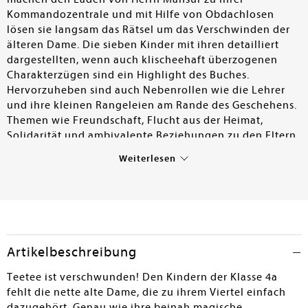
Kommandozentrale und mit Hilfe von Obdachlosen
lösen sie langsam das Rätsel um das Verschwinden der
älteren Dame. Die sieben Kinder mit ihren detailliert
dargestellten, wenn auch klischeehaft überzogenen
Charakterzügen sind ein Highlight des Buches.
Hervorzuheben sind auch Nebenrollen wie die Lehrer
und ihre kleinen Rangeleien am Rande des Geschehens.
Themen wie Freundschaft, Flucht aus der Heimat,
Solidarität und ambivalente Beziehungen zu den Eltern
sind auf unangestrengte Weise dargestellt. Das in
Weiterlesen
lebhaftem Ton geschriebene Buch ist ansprechend
illustriert und bleibt spannend und unvorhersehbar bis
zum Schluss. Es bietet der ganzen Familie Spaß und
Unterhaltung.
Nicole Schuster
Artikelbeschreibung
Teetee ist verschwunden! Den Kindern der Klasse 4a
fehlt die nette alte Dame, die zu ihrem Viertel einfach
dazugehört. Genau wie ihre beinah magische