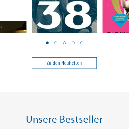
Goeschel, Christian; Hedinger, Daniel
Brown, Crai
München 38
Q
Zu den Neuheiten
36,00 €
28,00 €
ei in DE
Versandkostenfrei in DE
Versandko
Warenkorb
Warenk
 AM LAGER
SOFORT LIEFERBAR
SOFORT LIE
Unsere Bestseller