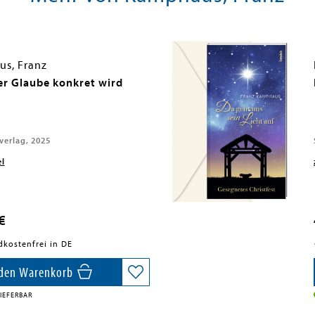
s, Franz
r Glaube konkret wird
erlag, 2025
el
€
dkostenfrei in DE
 den Warenkorb
IEFERBAR