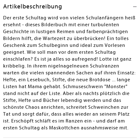
Begleitung durch das Kuscheltier und die freudige
Artikelbeschreibung
Geschäftigkeit zusammen mit den anderen Kindern
legen den Fokus dann ganz klar auf die positiven
Der erste Schultag wird von vielen Schulanfängern heiß
Aspekte der neuen Lebensphase. Der durchgehend
ersehnt - dieses Bilderbuch mit einer turbulenten
gereimte Text begleitet die Illustrationen
Geschichte in lustigen Reimen und farbenprächtigen
zurückhaltend, sie sind es, die die Geschichte
Bildern hilft, die Wartezeit zu überbrücken! Ein tolles
eindrucksvoll erzählen. – Breit empfohlen.
Geschenk zum Schulbeginn und ideal zum Vorlesen
geeignet. Wie soll man vor dem ersten Schultag
Birgit Karnbach
einschlafen? Es ist ja alles so aufregend! Lotte ist ganz
kribbelig. In ihrem nigelnagelneuen Schulranzen
warten die vielen spannenden Sachen auf ihren Einsatz:
Hefte, ein Lesebuch, Stifte, die neue Brotdose ... lange
Listen hat Mama gehabt. Schmuseschwein "Monster"
stand nicht auf der Liste. Aber als nachts plötzlich die
Stifte, Hefte und Bücher lebendig werden und das
schönste Chaos anrichten, schreitet Schweinchen zur
Tat und sorgt dafür, dass alles wieder an seinem Platz
ist. Erschöpft schläft es im Ranzen ein - und darf am
ersten Schultag als Maskottchen ausnahmsweise mit.