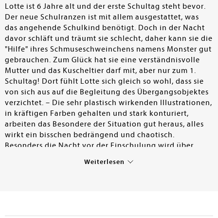
Lotte ist 6 Jahre alt und der erste Schultag steht bevor.
Der neue Schulranzen ist mit allem ausgestattet, was
das angehende Schulkind benötigt. Doch in der Nacht
davor schläft und träumt sie schlecht, daher kann sie die
"Hilfe" ihres Schmuseschweinchens namens Monster gut
gebrauchen. Zum Glück hat sie eine verständnisvolle
Mutter und das Kuscheltier darf mit, aber nur zum 1.
Schultag! Dort fühlt Lotte sich gleich so wohl, dass sie
von sich aus auf die Begleitung des Übergangsobjektes
verzichtet. – Die sehr plastisch wirkenden Illustrationen,
in kräftigen Farben gehalten und stark konturiert,
arbeiten das Besondere der Situation gut heraus, alles
wirkt ein bisschen bedrängend und chaotisch.
Besonders die Nacht vor der Einschulung wird über
mehrere Seiten als intensiver Albtraum dargestellt, in
Weiterlesen
dem die Gegenstände aus dem Schulranzen ein
Eigenleben führen – Zeichen dafür, wie sehr die
Gedanken um den neuen Lebensabschnitt kreisen.
Aufregung und vielleicht auch Angst erhalten hier eine
greifbare Visualisierung. Die entspannte Mutter, die