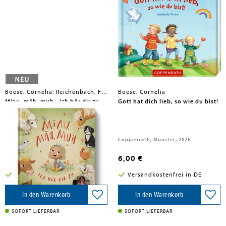
Boese, Cornelia; Reichenbach, Franziska
Boese, Cornelia
Miau, mäh, muh - ich hör dir zu
Gott hat dich lieb, so wie du bist!
Jupitermond Verlag, 2026
Coppenrath, Münster, 2026
22,90 €
6,00 €
Versandkostenfrei in DE
Versandkostenfrei in DE
In den Warenkorb
In den Warenkorb
SOFORT LIEFERBAR
SOFORT LIEFERBAR