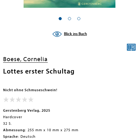
en submenu
en submenu
Blick ins Buch
en submenu
en submenu
Boese, Cornelia
en submenu
Lottes erster Schultag
en submenu
Nicht ohne Schmuseschwein!
Gerstenberg Verlag, 2025
Hardcover
32 S.
Abmessung:
255 mm x 10 mm x 275 mm
en submenu
Sprache:
Deutsch