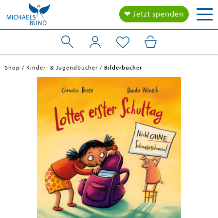
Tog
❤ Jetzt spenden
nav
Shop
Kinder- & Jugendbücher
Bilderbücher
en submenu