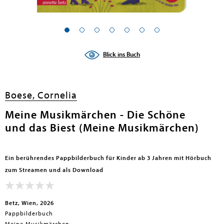
en submenu
en submenu
Blick ins Buch
en submenu
en submenu
Boese, Cornelia
en submenu
Meine Musikmärchen - Die Schöne
und das Biest (Meine Musikmärchen)
en submenu
Ein berührendes Pappbilderbuch für Kinder ab 3 Jahren mit Hörbuch
zum Streamen und als Download
Betz, Wien, 2026
Pappbilderbuch
en submenu