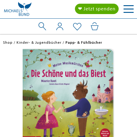
Tog
❤ Jetzt spenden
nav
Shop
Kinder- & Jugendbücher
Papp- & Fühlbücher
en submenu