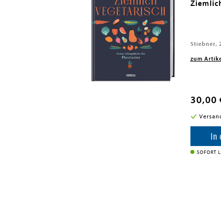
Ziemlic
Stiebner, 
zum Artik
30,00 
Versan
In
SOFORT L