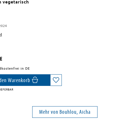
h vegetarisch
2024
el
€
dkostenfrei in DE
 den Warenkorb
IEFERBAR
Mehr von Bouhlou, Aicha