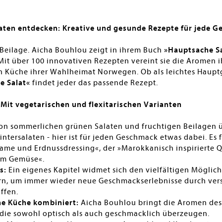
laten entdecken: Kreative und gesunde Rezepte für jede G
e Beilage. Aicha Bouhlou zeigt in ihrem Buch
»Hauptsache S
Mit über 100 innovativen Rezepten vereint sie die Aromen 
n Küche ihrer Wahlheimat Norwegen. Ob als leichtes Hauptge
e Salat«
findet jeder das passende Rezept.
 Mit vegetarischen und flexitarischen Varianten
n sommerlichen grünen Salaten und fruchtigen Beilagen üb
Wintersalaten - hier ist für jeden Geschmack etwas dabei. Es
ame und Erdnussdressing«, der »Marokkanisch inspirierte 
em Gemüse«.
s:
Ein eigenes Kapitel widmet sich den vielfältigen Möglic
ern, um immer wieder neue Geschmackserlebnisse durch ver
ffen.
e Küche kombiniert:
Aicha Bouhlou bringt die Aromen des O
 die sowohl optisch als auch geschmacklich überzeugen.