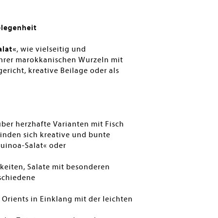
elegenheit
alat«
, wie vielseitig und
ihrer marokkanischen Wurzeln mit
richt, kreative Beilage oder als
er herzhafte Varianten mit Fisch
 finden sich kreative und bunte
Quinoa-Salat« oder
hkeiten, Salate mit besonderen
schiedene
rients in Einklang mit der leichten