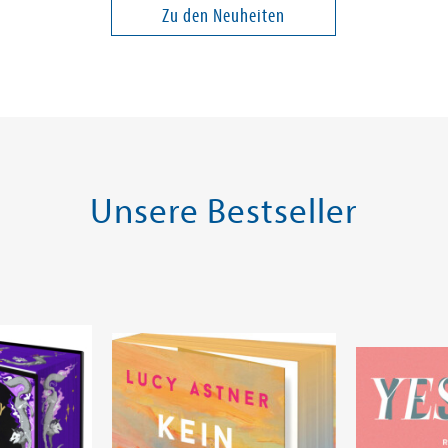
Zu den Neuheiten
18,00 €
28,00 €
ei in DE
Versandkostenfrei in DE
Versandko
Warenkorb
Warenk
SOFORT LIEFERBAR
SOFORT LIE
Unsere Bestseller