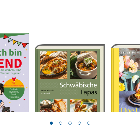
Klutsch, Rainer
Pamment, Til
ütend
Schwäbische Tapas
Eine Hand
Sonnensc