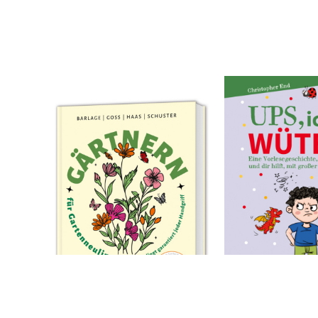
Barlage, Andreas; Goss, Brigitte; Haas, Hansjörg; Schuster, Thomas
End, Christopher
Gärtnern für
Ups, ich bin w
Gartenneulinge