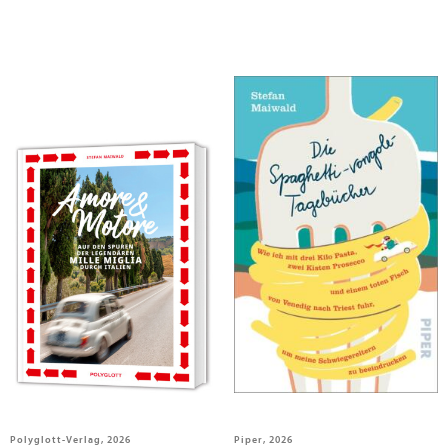
Maiwald, Stefan
Maiwald, Stefan
Amore & Motore
Die Spaghetti-vongole-
Tagebücher
Polyglott-Verlag, 2026
Piper, 2026