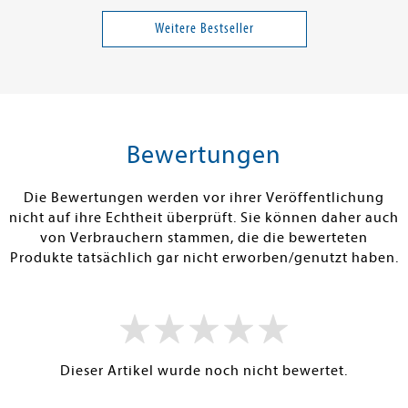
rheit über die
Mein wilder, bunter Garten
Pause
- Einfach naturnah gärtnern
Weitere Bestseller
14,00 €
22,00 €
tenfrei in DE
Versandkostenfrei in DE
Versandkos
rb
Warenkorb
Warenko
Bewertungen
RBAR
SOFORT LIEFERBAR
SOFORT LIEFE
Die Bewertungen werden vor ihrer Veröffentlichung
nicht auf ihre Echtheit überprüft. Sie können daher auch
von Verbrauchern stammen, die die bewerteten
Produkte tatsächlich gar nicht erworben/genutzt haben.
Dieser Artikel wurde noch nicht bewertet.