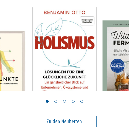
Otto, Benjamin
Gervais, Syl
Holismus
Wild & fe
Zu den Neuheiten
15,00 €
24,00 €