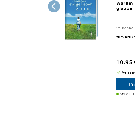
he
Warum i
glaube
St. Benno
zum Artik
10,95 
i in DE
Versan
enkorb
In
SOFORT L