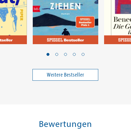
Ridzén, Lisa
Wells, Bened
zu sein
Wenn die Kraniche nach
Die Gesch
Süden ziehen
Weitere Bestseller
17,00 €
24,00 €
ei in DE
Versandkostenfrei in DE
Versandko
Warenkorb
Warenk
SOFORT LIEFERBAR
SOFORT LIE
Bewertungen