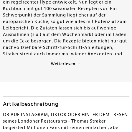
ein regelrechter Hype entwickelt. Nun legt er ein
Kochbuch mit gut 100 saisonalen Rezepten vor. Ein
Schwerpunkt der Sammlung liegt eher auf der
europäischen Küche, so gut wie alles mit Potenzial zum
Leibgericht. Die Zutaten lassen sich bis auf wenige
Ausnahmen (s.u.) auf dem Wochenmarkt oder im Laden
um die Ecke besorgen. Die Rezepte bieten nicht nur gut
nachvollziehbare Schritt-für-Schritt-Anleitungen,
Straker streut auch immer mal wieder Anekdoten und
Passagen zu seiner Koch-Philosophie ein. Manches mag
Weiterlesen
allerdings auf den ersten Blick seltsam erscheinen –
wenn es z.B. um die fachgerechte Zubereitung eines
lebenden Hummers geht: "Keine Sorge, wenn sie sich
[Anm.: nach dem Messerstoß zwischen die Augen] noch
ein wenig bewegen, das ist normal!". – Trotzdem oder
vielleicht gerade deshalb: Volle Empfehlung, auch als
Artikelbeschreibung
Geschenk.
OB AUF INSTAGRAM, TIKTOK ODER HINTER DEM TRESEN
Thomas Oberholthaus
seines Londoner Restaurants - Thomas Straker
begeistert Millionen Fans mit seinen einfachen, aber