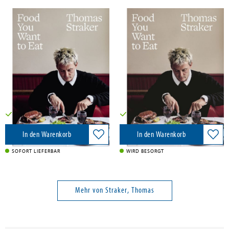
Straker, Thomas
Straker, Thomas
Food You Want to Eat
Food You Want to Eat
Bloomsbury UK, 2025
Bloomsbury USA, 2025
33,00 €
33,50 €
Versandkostenfrei in DE
Versandkostenfrei in DE
In den Warenkorb
In den Warenkorb
SOFORT LIEFERBAR
WIRD BESORGT
Mehr von Straker, Thomas