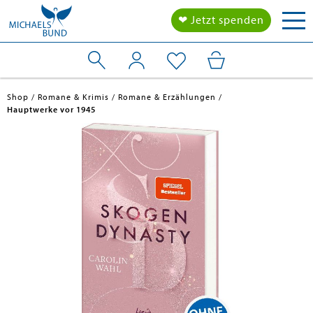
Tog
❤ Jetzt spenden
nav
Shop
Romane & Krimis
Romane & Erzählungen
Hauptwerke vor 1945