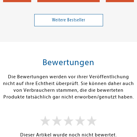
 Volker
Kürthy, Ildikó von
Safier, David
pp
Alt genug
00-Laschet
Weitere Bestseller
30,00 €
22,99 €
tenfrei in DE
Versandkostenfrei in DE
Versandkos
rb
Warenkorb
Warenko
Bewertungen
RBAR
SOFORT LIEFERBAR
SOFORT LIEFE
Die Bewertungen werden vor ihrer Veröffentlichung
nicht auf ihre Echtheit überprüft. Sie können daher auch
von Verbrauchern stammen, die die bewerteten
Produkte tatsächlich gar nicht erworben/genutzt haben.
Dieser Artikel wurde noch nicht bewertet.