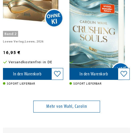
Wahl, Carolin
Wahl, Carolin
Colliding Hopes (Driven Dreams-
Crushing Souls (Driven Dreams-
Dilogie, Band 2)
Dilogie, Band 1)
Band 2
Band 1
Loewe Verlag;Loewe, 2026
Loewe Verlag GmbH, 2025
16,95 €
15,95 €
Versandkostenfrei in DE
Versandkostenfrei in DE
In den Warenkorb
In den Warenkorb
SOFORT LIEFERBAR
SOFORT LIEFERBAR
Mehr von Wahl, Carolin