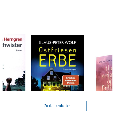
a
Wolf, Klaus-Peter
Stankewitz, S
Ostfriesenerbe
The Weight of 
Love)
Zu den Neuheiten
Band 20
Band 1