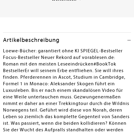
eigenständige Reihe. Diese wunderschöne Love-Story
mit dem Setting in Norwegen, wie auch den toll
ausgearbeiteten Charakteren hat mich sehr
angesprochen und ich freue mich schon jetzt auf die
Fortsetzungen. Der zweite Band "Golden Heritage" soll
im Februar 2024 erscheinen.
Artikelbeschreibung
Alexandra Panradl
Loewe-Bücher: garantiert ohne KI SPIEGEL-Bestseller
Focus-Bestseller Neuer Rekord auf vorablesen.de:
Roman mit den meisten Leseeindrücken#BookTok
BestsellerEr will seinem Erbe entfliehen. Sie will ihres
finden. Pferderennen in Ascot, Studium in Cambridge,
Formel 1 in Monaco: Aleksander Skogen führt ein
Luxusleben. Bis er nach einem skandalösen Video für
eine Weile untertauchen muss. Gezwungenermaßen
nimmt er daher an einer Trekkingtour durch die Wildnis
Norwegens teil. Geführt wird diese von Norah, deren
Leben so ziemlich das komplette Gegenteil von Sanders
ist. Was passiert, wenn die beiden kollidieren? Können
Sie der Wucht des Aufpralls standhalten oder werden