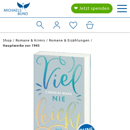
Tog
❤ Jetzt spenden
nav
Shop
Romane & Krimis
Romane & Erzählungen
Hauptwerke vor 1945