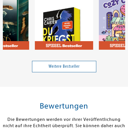
Carter, Chris
Du kriegst mich nicht
Cozy Coloring
Town
Weitere Bestseller
18,00 €
18,00 €
tenfrei in DE
Versandkostenfrei in DE
Versandkos
rb
Warenkorb
Warenko
Bewertungen
RBAR
SOFORT LIEFERBAR
SOFORT LIEFE
Die Bewertungen werden vor ihrer Veröffentlichung
nicht auf ihre Echtheit überprüft. Sie können daher auch