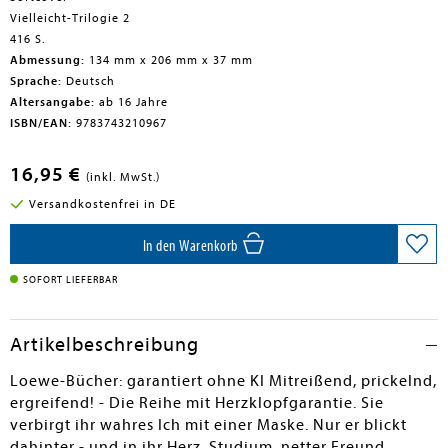
Vielleicht-Trilogie 2
416 S.
Abmessung:
134 mm x 206 mm x 37 mm
Sprache:
Deutsch
Altersangabe:
ab 16 Jahre
ISBN/EAN:
9783743210967
16,95 €
(inkl. MwSt.)
Versandkostenfrei in DE
In den Warenkorb
SOFORT LIEFERBAR
Artikelbeschreibung
Loewe-Bücher: garantiert ohne KI Mitreißend, prickelnd,
ergreifend! - Die Reihe mit Herzklopfgarantie. Sie
verbirgt ihr wahres Ich mit einer Maske. Nur er blickt
dahinter - und in ihr Herz. Studium, netter Freund,