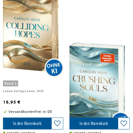
Wahl, Carolin
Wahl, Carolin
Colliding Hopes (Driven Dreams-
Crushing Souls (Driven Dreams-
Dilogie, Band 2)
Dilogie, Band 1)
Band 2
Band 1
Loewe Verlag;Loewe, 2026
Loewe Verlag GmbH, 2025
16,95 €
15,95 €
Versandkostenfrei in DE
Versandkostenfrei in DE
In den Warenkorb
In den Warenkorb