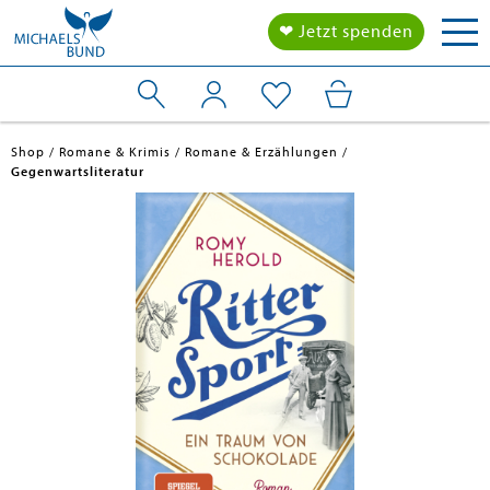
Tog
❤ Jetzt spenden
nav
Shop
Romane & Krimis
Romane & Erzählungen
Gegenwartsliteratur