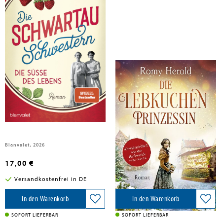
Herold, Romy
Herold, Romy
Die Schwartau-Schwestern - Die
Die Lebkuchen-Prinzessin
Süße des Lebens
Blanvalet, 2026
Blanvalet Taschenbuchverl, 2022
17,00 €
13,00 €
Versandkostenfrei in DE
Versandkostenfrei in DE
In den Warenkorb
In den Warenkorb
SOFORT LIEFERBAR
SOFORT LIEFERBAR