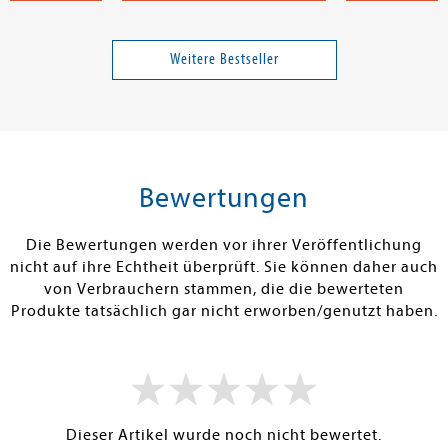
Shen, L. J.
Licht, Kira
Twisted Pawn
A Spark of Tim
Verabredung i
Weitere Bestseller
Band 2
Band 4
14,00 €
18,00 €
tenfrei in DE
Versandkostenfrei in DE
Versandkos
rb
Warenkorb
Warenko
Bewertungen
RBAR
SOFORT LIEFERBAR
SOFORT LIEFE
Die Bewertungen werden vor ihrer Veröffentlichung
nicht auf ihre Echtheit überprüft. Sie können daher auch
von Verbrauchern stammen, die die bewerteten
Produkte tatsächlich gar nicht erworben/genutzt haben.
Dieser Artikel wurde noch nicht bewertet.