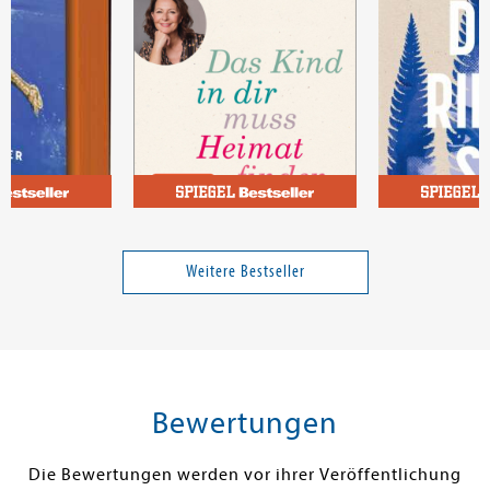
Stahl, Stefanie
Häffner, Hann
er ohne
Das Kind in dir muss Heimat
Die Riesinnen
finden
Weitere Bestseller
14,00 €
19,00 €
tenfrei in DE
Versandkostenfrei in DE
Versandkos
rb
Warenkorb
Warenko
Bewertungen
RBAR
SOFORT LIEFERBAR
SOFORT LIEFE
Die Bewertungen werden vor ihrer Veröffentlichung