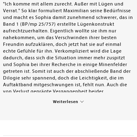
"Ich komme mit allem zurecht. Außer mit Lügen und
Verrat." So klar formuliert Maximilian seine Bedürfnisse
und macht es Sophia damit zunehmend schwerer, das in
Band 1 (BP/mp 25/757) erstellte Lügenkonstrukt
aufrechtzuerhalten. Eigentlich wollte sie ihm nur
nahekommen, um das Verschwinden ihrer besten
Freundin aufzuklären, doch jetzt hat sie auf einmal
echte Gefühle für ihn. Verkompliziert wird die Lage
dadurch, dass sich die Situation immer mehr zuspitzt
und Sophia bei ihrer Recherche in einige Minenfelder
getreten ist. Somit ist auch der abschließende Band der
Dilogie sehr spannend, doch die Leichtigkeit, die im
Auftaktband mitgeschwungen ist, fehlt nun. Auch die
von Verlust geprägte Vergangenheit beider
Protagonisten rückt mehr ins Zentrum des Geschehens
Weiterlesen
und macht es ihnen schwerer, die richtigen
Entscheidungen zu treffen. Dadurch sind ihre
Charaktereigenschaften allerdings sehr nachvollziehbar
und auch ihr Verhalten kann so zumindest erklärt
werden, wenn auch nicht immer entschuldigt. Erst im