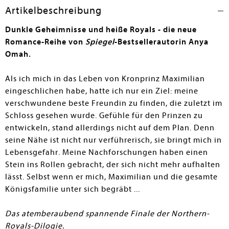
Verlauf des Buches zeigt sich, ob die beiden ihre
Artikelbeschreibung
Vergangenheit hinter sich lassen und lernen können,
wieder zu vertrauen, bevor es gegen Ende noch einmal
Dunkle Geheimnisse und heiße Royals - die neue
richtig spannend wird. – Insgesamt ein gelungener
Romance-Reihe von
Spiegel
-Bestsellerautorin Anya
Abschluss des Zweiteilers, der nochmals mit viel
Omah.
Spannung, sowohl in der Handlung als auch im
Zwischenmenschlichen, aufwartet.
Als ich mich in das Leben von Kronprinz Maximilian
eingeschlichen habe, hatte ich nur ein Ziel: meine
Agnes Schmidtner
verschwundene beste Freundin zu finden, die zuletzt im
Schloss gesehen wurde. Gefühle für den Prinzen zu
entwickeln, stand allerdings nicht auf dem Plan. Denn
seine Nähe ist nicht nur verführerisch, sie bringt mich in
Lebensgefahr. Meine Nachforschungen haben einen
Stein ins Rollen gebracht, der sich nicht mehr aufhalten
lässt. Selbst wenn er mich, Maximilian und die gesamte
Königsfamilie unter sich begräbt ...
Das atemberaubend spannende Finale der Northern-
Royals-Dilogie.