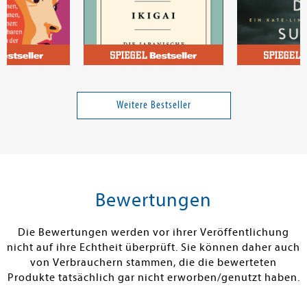
e
Mogi, Ken
Link, Charlott
en
Ikigai
Die Suche
Weitere Bestseller
Band 1
Band 2
16,00 €
13,00 €
tenfrei in DE
Versandkostenfrei in DE
Versandkos
rb
Warenkorb
Warenko
Bewertungen
RBAR
SOFORT LIEFERBAR
SOFORT LIEFE
Die Bewertungen werden vor ihrer Veröffentlichung
nicht auf ihre Echtheit überprüft. Sie können daher auch
von Verbrauchern stammen, die die bewerteten
Produkte tatsächlich gar nicht erworben/genutzt haben.