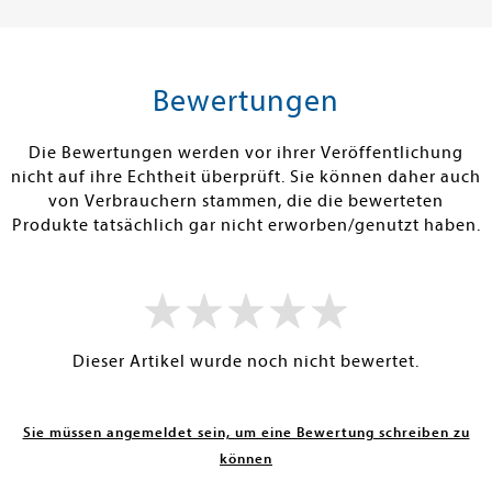
9,99 €
15,00 €
tenfrei in DE
Versandkostenfrei in DE
Versandkos
rb
Warenkorb
Warenko
Bewertungen
RBAR
SOFORT LIEFERBAR
SOFORT LIEFE
Die Bewertungen werden vor ihrer Veröffentlichung
nicht auf ihre Echtheit überprüft. Sie können daher auch
von Verbrauchern stammen, die die bewerteten
Produkte tatsächlich gar nicht erworben/genutzt haben.
Dieser Artikel wurde noch nicht bewertet.
Sie müssen angemeldet sein, um eine Bewertung schreiben zu
können