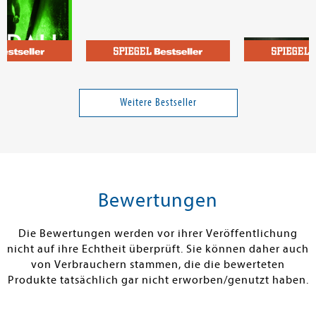
ida
Andresen, Viola; Riedl, Matthias; Klasen, Jörn; Schäfer, Silja
Was hat sie zu
Die Ernährungs-Docs -
Dschingis Kha
Unsere 100 besten Anti-
Weitere Bestseller
Bauchfett-Rezepte
17,00 €
27,90 €
tenfrei in DE
Versandkostenfrei in DE
Versandkos
rb
Vorbestellen
Warenko
Bewertungen
RBAR
FEHLT KURZFRISTIG AM LAGER
SOFORT LIEFE
Die Bewertungen werden vor ihrer Veröffentlichung
nicht auf ihre Echtheit überprüft. Sie können daher auch
von Verbrauchern stammen, die die bewerteten
Produkte tatsächlich gar nicht erworben/genutzt haben.