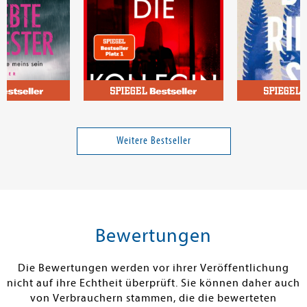
e
McFadden, Freida
Häffner, Hann
ester
Die Kollegin - Wer hat sie so
Die Riesinnen
sehr gehasst, dass sie
Weitere Bestseller
sterben musste?
16,00 €
17,00 €
tenfrei in DE
Versandkostenfrei in DE
Versandkos
rb
Warenkorb
Warenko
Bewertungen
RBAR
SOFORT LIEFERBAR
SOFORT LIEFE
Die Bewertungen werden vor ihrer Veröffentlichung
nicht auf ihre Echtheit überprüft. Sie können daher auch
von Verbrauchern stammen, die die bewerteten