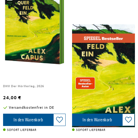
Capus, Alex
Capus, Alex
Querfeldein,1 Audio-CD, 1 MP3
Querfeldein
DHV Der HörVerlag, 2026
Carl Hanser Verlag, 2026
24,00 €
25,00 €
Versandkostenfrei in DE
Versandkostenfrei in DE
In den Warenkorb
In den Warenkorb
SOFORT LIEFERBAR
SOFORT LIEFERBAR