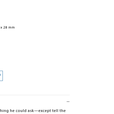
 x 28 mm
ng he could ask—except tell the