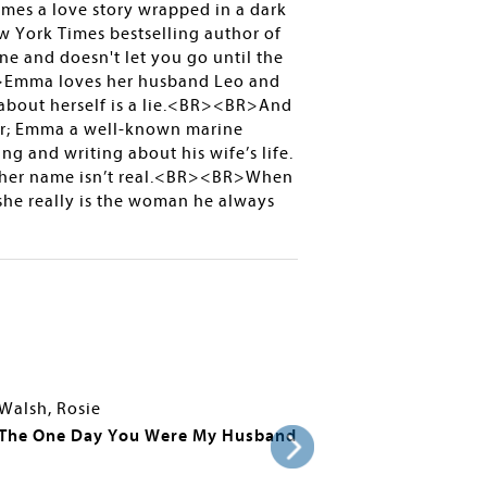
mes a love story wrapped in a dark
York Times bestselling author of
e and doesn't let you go until the
R>Emma loves her husband Leo and
 about herself is a lie.<BR><BR>And
iter; Emma a well-known marine
g and writing about his wife’s life.
ven her name isn’t real.<BR><BR>When
she really is the woman he always
Walsh, Rosie
The One Day You Were My Husband