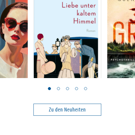
Mitford, Nancy
Peck, Quenti
Liebe unter kaltem
39 Grad
Himmel
Band 2
Zu den Neuheiten
23,00 €
24,00 €
ei in DE
Versandkostenfrei in DE
Versandko
Warenkorb
Warenk