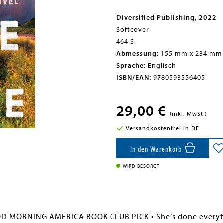
Diversified Publishing, 2022
Softcover
464 S.
Abmessung:
155 mm x 234 mm
Sprache:
Englisch
ISBN/EAN:
9780593556405
29,00 €
(inkl. MwSt.)
Versandkostenfrei in DE
In den Warenkorb
WIRD BESORGT
 MORNING AMERICA BOOK CLUB PICK • She’s done everythi