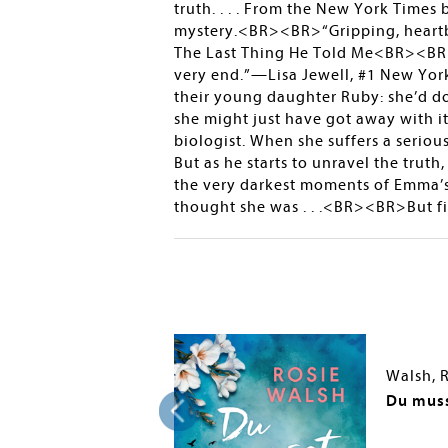
truth. . . . From the New York Time
mystery.<BR><BR>“Gripping, heartb
The Last Thing He Told Me<BR><BR>“A
very end.”—Lisa Jewell, #1 New Yo
their young daughter Ruby: she’d do
she might just have got away with it
biologist. When she suffers a seriou
But as he starts to unravel the tru
the very darkest moments of Emma’s
thought she was . . .<BR><BR>But firs
Walsh, 
Life
Du muss