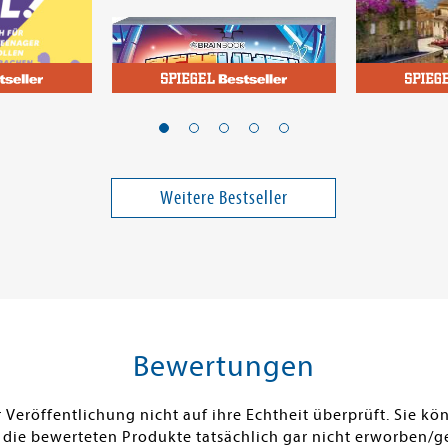
Ukri & Semlaki
Martin, Pierr
ch will!
Achtung,
Madame l
für
Schrumpfgefahr
und die tö
e Teenager
Band 13
en - Von A
Weitere Bestseller
24,90 €
17,99 €
n über H
bis Z wie
ei in DE
Versandkostenfrei in DE
Versandko
Vorbestellen
Warenk
FEHLT KURZFRISTIG AM LAGER
SOFORT LIE
Bewertungen
Veröffentlichung nicht auf ihre Echtheit überprüft. Sie 
 die bewerteten Produkte tatsächlich gar nicht erworben/g