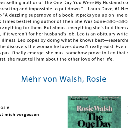
s bestselling author of The One Day You Were My Husband co
reaking and impossible to put down.”—Laura Dave, #1 New 
 dazzling supernova of a book, it picks you up on line on
rk Times bestselling author of Then She Was Gone<BR><B
 anything for them. But almost everything she’s told them
, if it weren’t for her husband’s job. Leo is an obituary wr
s illness, Leo copes by doing what he knows best—researchin
th, he discovers the woman he loves doesn’t really exist. E
 past finally emerge, she must somehow prove to Leo that 
t, she must tell him about the other love of her life.
Mehr von Walsh, Rosie
Rosie
t mich vergessen