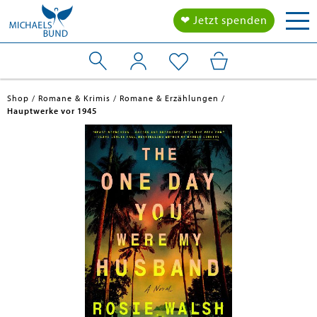
Tog
❤ Jetzt spenden
nav
Shop
Romane & Krimis
Romane & Erzählungen
Hauptwerke vor 1945