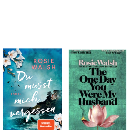
Walsh, Rosie
Walsh, Rosie
Du musst mich vergessen
The One Day You Were My