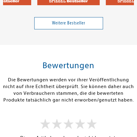
Kowalczuk, Ilko-Sascha
t
Faschismus ist keine
Klugscheißer
Meinung
Vehlerteufelc
Weitere Bestseller
15,00 €
23,00 €
tenfrei in DE
Versandkostenfrei in DE
Versandkos
rb
Warenkorb
Warenko
Bewertungen
RBAR
SOFORT LIEFERBAR
SOFORT LIEFE
Die Bewertungen werden vor ihrer Veröffentlichung
nicht auf ihre Echtheit überprüft. Sie können daher auch
von Verbrauchern stammen, die die bewerteten
Produkte tatsächlich gar nicht erworben/genutzt haben.