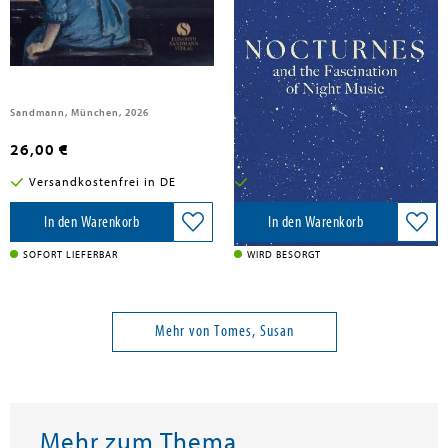
Tomes, Susan
Tomes, Susan
Frauen am Klavier
Nocturnes
Sandmann, München, 2026
Yale University Press, 2026
26,00 €
25,50 €
Versandkostenfrei in DE
Versandkostenfrei in DE
In den Warenkorb
In den Warenkorb
SOFORT LIEFERBAR
WIRD BESORGT
Mehr von Tomes, Susan
Mehr zum Thema