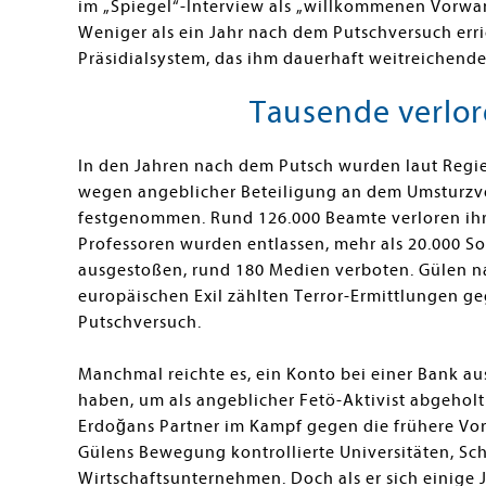
im „Spiegel“-Interview als „willkommenen Vorwan
Weniger als ein Jahr nach dem Putschversuch err
Präsidialsystem, das ihm dauerhaft weitreichende
Tausende verlor
In den Jahren nach dem Putsch wurden laut Reg
wegen angeblicher Beteiligung an dem Umsturzve
festgenommen. Rund 126.000 Beamte verloren ihr
Professoren wurden entlassen, mehr als 20.000 So
ausgestoßen, rund 180 Medien verboten. Gülen n
europäischen Exil zählten Terror-Ermittlungen g
Putschversuch.
Manchmal reichte es, ein Konto bei einer Bank 
haben, um als angeblicher Fetö-Aktivist abgehol
Erdoğans Partner im Kampf gegen die frühere Vorhe
Gülens Bewegung kontrollierte Universitäten, Sc
Wirtschaftsunternehmen. Doch als er sich einige