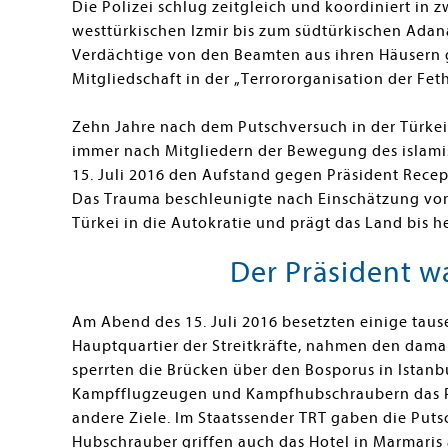
Die Polizei schlug zeitgleich und koordiniert in 
westtürkischen Izmir bis zum südtürkischen Adan
Verdächtige von den Beamten aus ihren Häusern 
Mitgliedschaft in der „Terrororganisation der F
Zehn Jahre nach dem Putschversuch in der Türke
immer nach Mitgliedern der Bewegung des islamis
15. Juli 2016 den Aufstand gegen Präsident Recep
Das Trauma beschleunigte nach Einschätzung von
Türkei in die Autokratie und prägt das Land bis h
Der Präsident w
Am Abend des 15. Juli 2016 besetzten einige tau
Hauptquartier der Streitkräfte, nahmen den damal
sperrten die Brücken über den Bosporus in Istan
Kampfflugzeugen und Kampfhubschraubern das 
andere Ziele. Im Staatssender TRT gaben die Put
Hubschrauber griffen auch das Hotel in Marmaris