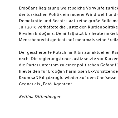
Erdoğans Regierung weist solche Vorwürfe zurück. 
der türkischen Politik ein rauerer Wind weht und
Demokratie und Rechtsstaat keine große Rolle m
Juli 2016 verhaftete die Justiz den Kurdenpolitik
Rivalen Erdoğans. Demirtaş sitzt bis heute im Ge
Menschenrechtsgerichtshof mehrmals seine Freila
Der gescheiterte Putsch hallt bis zur aktuellen
nach. Die regierungstreue Justiz setzte vor Kur
die Partei unter ihm zu einer politischen Gefahr
hievte den für Erdoğan harmlosen Ex-Vorsitzende
Kaum saß Kılıçdaroğlu wieder auf dem Chefsessel,
Gegner als „Fetö-Agenten“.
Bettina Dittenberger