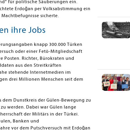
d“ für politische Säuberungen ein.
ichtete Erdoğan per Volksabstimmung ein
 Machtbefugnisse sicherte.
en ihre Jobs
ierungsangaben knapp 300.000 Türken
rsuch oder einer Fetö-Mitgliedschaft
e Posten. Richter, Bürokraten und
ldaten aus den Streitkräften
ahe stehende Internetmedien im
egen drei Millionen Menschen seit dem
aus dem Dunstkreis der Gülen-Bewegung zu
t zu werden. Dabei war Gülen lange
rrschaft der Militärs in der Türkei.
hulen, Banken und
 Jahre vor dem Putschversuch mit Erdoğan