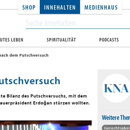
SHOP
INNEHALTEN
MEDIENHAUS
UTES LEBEN
SPIRITUALITÄT
PODCASTS
nach dem Putschversuch
utschversuch
rste Bilanz des Putschversuchs, mit dem
Dauerpräsident Erdoğan stürzen wollten.
Weitere Th
Gerechtigkei