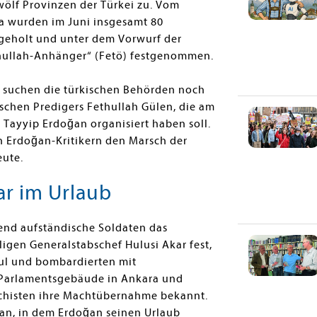
zwölf Provinzen der Türkei zu. Vom
a wurden im Juni insgesamt 80
geholt und unter dem Vorwurf der
ethullah-Anhänger“ (Fetö) festgenommen.
i suchen die türkischen Behörden noch
chen Predigers Fethullah Gülen, die am
 Tayyip Erdoğan organisiert haben soll.
 Erdoğan-Kritikern den Marsch der
eute.
ar im Urlaub
send aufständische Soldaten das
igen Generalstabschef Hulusi Akar fest,
bul und bombardierten mit
Parlamentsgebäude in Ankara und
schisten ihre Machtübernahme bekannt.
 an, in dem Erdoğan seinen Urlaub