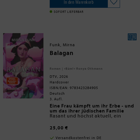
verraten. Im Schlamm und Schmutz des
In den Warenkorb
Zweiten Weltkriegs verliert Mattia
schließlich alle Gewissheiten, und er
SOFORT LIEFERBAR
muss erfahren, dass der Gewinner von
heute der Verlierer von morgen sein
kann.
Funk, Mirna
Balagan
Roman | »Bäm!« Ronya Othmann
DTV, 2026
Hardcover
ISBN/EAN: 9783423284905
Deutsch
3. Aufl.
Eine Frau kämpft um ihr Erbe - und
um das ihrer jüdischen Familie
Rasant und höchst aktuell, ein
Roman von Berlin bis Tel Aviv: Mirna
Funk, eine der mutigsten und
25,00 €
unkonventionellsten jüdischen
»Mirna Funks Figuren tragen so
Stimmen Deutschlands, erzählt von
eine ganz schöne Melancholie in
Versandkostenfrei in DE