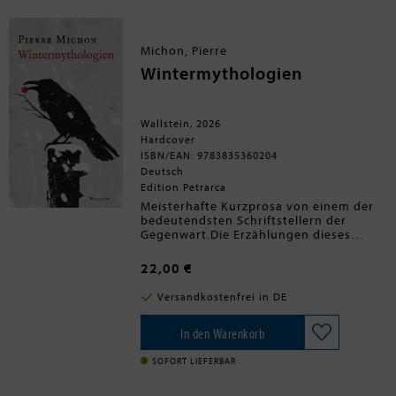
Michon, Pierre
Wintermythologien
Wallstein, 2026
Hardcover
ISBN/EAN: 9783835360204
Deutsch
Edition Petrarca
Meisterhafte Kurzprosa von einem der
bedeutendsten Schriftstellern der
Gegenwart.Die Erzählungen dieses
Bandes beschwören die Zeit der
Frühchristianisierung herauf, als
22,00 €
Heidentum und Christentum eng
miteinander verflochten waren, als
Versandkostenfrei in DE
Mönche Klöster gründeten in zum Teil
unwirtlichen Gegenden, auf Inseln oder
in den Sümpfen. Kleine Lebensläufe sind
In den Warenkorb
es, die hier präsentiert werden, kleine
Bruchstücke des Lebens von Menschen
SOFORT LIEFERBAR
in einer Umgebung, die sich auch durch
seine Brutalität auszeichnet - erzählt in