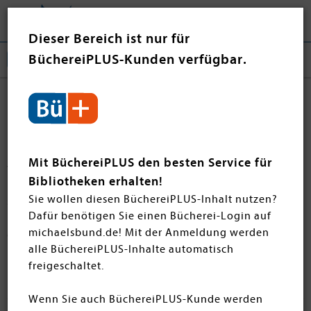
Tog
❤ Jetzt spenden
nav
Dieser Bereich ist nur für
BüchereiPLUS-Kunden verfügbar.
Historische Romane
Entdecken Sie fesselnde Historische Romane der
monatlichen Neuheiten. Diese Romane entführen Sie in
Mit BüchereiPLUS den besten Service für
vergangene Zeiten. Von großen Epochen bis zu
Bibliotheken erhalten!
bewegenden Einzelschicksalen – unsere Auswahl bietet
Sie wollen diesen BüchereiPLUS-Inhalt nutzen?
spannende Geschichten mit Tiefe und Atmosphäre. Jetzt
Dafür benötigen Sie einen Bücherei-Login auf
bequem online bestellen und Geschichte hautnah
michaelsbund.de! Mit der Anmeldung werden
erleben!
alle BüchereiPLUS-Inhalte automatisch
freigeschaltet.
Filtern
SORTIEREN
Wenn Sie auch BüchereiPLUS-Kunde werden