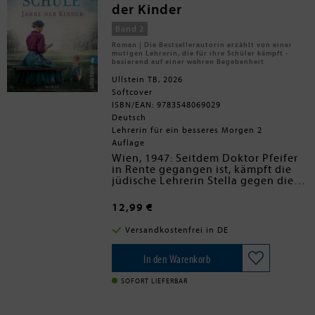
Paragraphen 218, und Juliane muss
der Kinder
Stellung beziehen - als Redakteurin
und als Frau.
Band 2
Roman | Die Bestsellerautorin erzählt von einer
mutigen Lehrerin, die für ihre Schüler kämpft -
basierend auf einer wahren Begebenheit
Ullstein TB, 2026
Softcover
ISBN/EAN: 9783548069029
Deutsch
Lehrerin für ein besseres Morgen 2
Auflage
Wien, 1947: Seitdem Doktor Pfeifer
in Rente gegangen ist, kämpft die
jüdische Lehrerin Stella gegen die
Anfeindungen des neuen Direktors
Hochemotional erzählt und auf
des Lindengymnasium, die dieser
einer wahren Begebenheit
12,99 €
immer offener zur Schau trägt. Nur
beruhend - das Schicksal einer
privat ist ihr mit Leopold ein wenig
jüdischen Lehrerin in der
Versandkostenfrei in DE
Glück beschert, aber das Leid der
Nachkriegszeit in Wien
Kinder ist für Stella nur schwer zu
ertragen. Um nachhaltig etwas für
In den Warenkorb
sie zu verändern, setzt sie alles
daran, um Direktorin zu werden ...
SOFORT LIEFERBAR