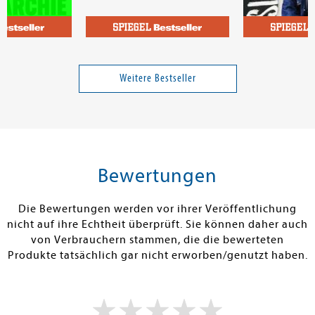
Durgun, Tahs
Cozy Coloring - Naughty
»Mama, bitte 
Cats
Weitere Bestseller
23,99 €
9,99 €
tenfrei in DE
Versandkostenfrei in DE
Versandkos
rb
Vorbestellen
Warenko
Bewertungen
RBAR
FEHLT KURZFRISTIG AM LAGER
SOFORT LIEFE
Die Bewertungen werden vor ihrer Veröffentlichung
nicht auf ihre Echtheit überprüft. Sie können daher auch
von Verbrauchern stammen, die die bewerteten
Produkte tatsächlich gar nicht erworben/genutzt haben.