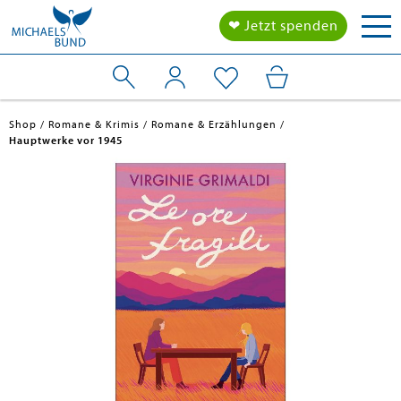
Tog
❤ Jetzt spenden
nav
Shop
Romane & Krimis
Romane & Erzählungen
Hauptwerke vor 1945