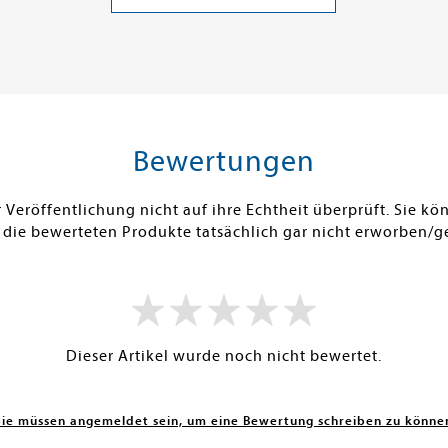
23,00 €
20,00 €
ei in DE
Versandkostenfrei in DE
Versandko
Warenkorb
Warenk
SOFORT LIEFERBAR
SOFORT LIE
Bewertungen
Veröffentlichung nicht auf ihre Echtheit überprüft. Sie 
 die bewerteten Produkte tatsächlich gar nicht erworben/g
Dieser Artikel wurde noch nicht bewertet.
Sie müssen angemeldet sein, um eine Bewertung schreiben zu könne