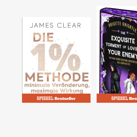
Clear, James
Knightley, Brigitte
Die 1%-Methode -
The Exquisite 
Minimale Veränderung,
of Loving Your
maximale Wirkung
Wie man sein
Band 17858
Band 2
Erzfeind (hoffe
das Leben rett