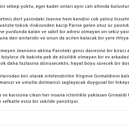
bir sebep yoktu, eger kader onlari ayni cati altinda bulust
tmis dört yasindaki Jeanne hem kendini cok yalniz hisset
valizle toksik iliskisinden kacip Parise gelen otuz üc yasind
irme yurdunda kalan ve sabit bir adresi olmayan on sekiz ya
a dair anilaridir ve onun da acilen kalacak bir yere ihtiyac
yen Jeannein aklina Paristeki genis dairesine bir kiraci alm
ve böylece ilk bakista pek de alisildik olmayan bir ev arkadas
cok daha fazlasina dönüsecektir; hayat boyu sürecek bir do
larindan biri olarak nitelendirilen Virginie Grimaldinin ka
manizi ve umutla dolmanizi saglayacak duygusal bir hikaye
 ve karsisina cikan her insana ictenlikle yaklasan Grimaldi 
 sefkatle essiz bir sekilde yansitiyor.