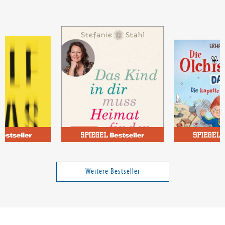
Stahl, Stefanie
Dietl, Erhard;
t
Das Kind in dir muss Heimat
Die Olchis und
finden
Die kaputte
Weitere Bestseller
Wunschmasch
Band 1
15,00 €
19,00 €
tenfrei in DE
Versandkostenfrei in DE
Versandkos