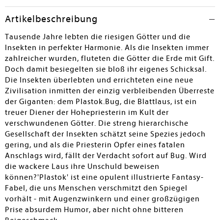
Dramaturgie und die Seiten-Gestaltung geben sich
konventionell; außergewöhnlich ist allein das
Artikelbeschreibung
differenzierte Figuren-Repertoire, das diesen Science-
Fiction-Krimi auch grafisch trägt. Die Ankunft des
Tausende Jahre lebten die riesigen Götter und die
Helden bei den Piraten ist ein echter Cliffhanger, der die
Insekten in perfekter Harmonie. Als die Insekten immer
Vorfreude auf die Fortsetzung anheizen wird. Ab 14.
zahlreicher wurden, fluteten die Götter die Erde mit Gift.
Doch damit besiegelten sie bloß ihr eigenes Schicksal.
Dominique Moldehn
Die Insekten überlebten und errichteten eine neue
Zivilisation inmitten der einzig verbleibenden Überreste
der Giganten: dem Plastok.Bug, die Blattlaus, ist ein
treuer Diener der Hohepriesterin im Kult der
verschwundenen Götter. Die streng hierarchische
Gesellschaft der Insekten schätzt seine Spezies jedoch
gering, und als die Priesterin Opfer eines fatalen
Anschlags wird, fällt der Verdacht sofort auf Bug. Wird
die wackere Laus ihre Unschuld beweisen
können?'Plastok' ist eine opulent illustrierte Fantasy-
Fabel, die uns Menschen verschmitzt den Spiegel
vorhält - mit Augenzwinkern und einer großzügigen
Prise absurdem Humor, aber nicht ohne bitteren