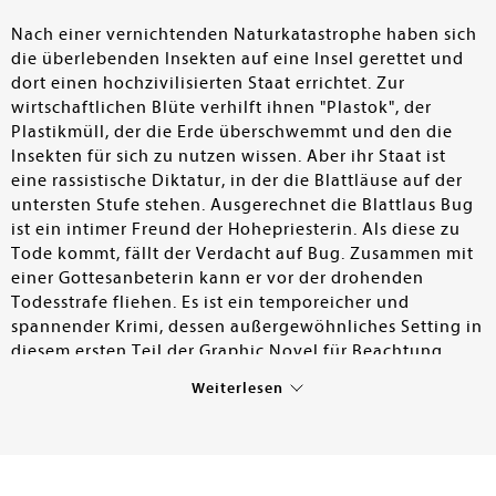
Nach einer vernichtenden Naturkatastrophe haben sich
die überlebenden Insekten auf eine Insel gerettet und
dort einen hochzivilisierten Staat errichtet. Zur
wirtschaftlichen Blüte verhilft ihnen "Plastok", der
Plastikmüll, der die Erde überschwemmt und den die
Insekten für sich zu nutzen wissen. Aber ihr Staat ist
eine rassistische Diktatur, in der die Blattläuse auf der
untersten Stufe stehen. Ausgerechnet die Blattlaus Bug
ist ein intimer Freund der Hohepriesterin. Als diese zu
Tode kommt, fällt der Verdacht auf Bug. Zusammen mit
einer Gottesanbeterin kann er vor der drohenden
Todesstrafe fliehen. Es ist ein temporeicher und
spannender Krimi, dessen außergewöhnliches Setting in
diesem ersten Teil der Graphic Novel für Beachtung
sorgt. Die gepanzerten Körper der Insekten geben ihnen
Weiterlesen
eine soldatische Anmutung, was den zahlreichen
Kampfszenen zugutekommt. Die Story lebt also vom
Konflikt Klein gegen Groß, was nicht nur Comic-Fans an
Asterix erinnern wird. Die Zeichnungen, die