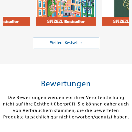
dreas
Dierksen, Mila
- mein
Colorful Surprise - Urlaub
Cheers Maus
Weitere Bestseller
17,99 €
13,99 €
tenfrei in DE
Versandkostenfrei in DE
Versandkos
rb
Warenkorb
Warenko
Bewertungen
RBAR
SOFORT LIEFERBAR
SOFORT LIEFE
Die Bewertungen werden vor ihrer Veröffentlichung
nicht auf ihre Echtheit überprüft. Sie können daher auch
von Verbrauchern stammen, die die bewerteten
Produkte tatsächlich gar nicht erworben/genutzt haben.