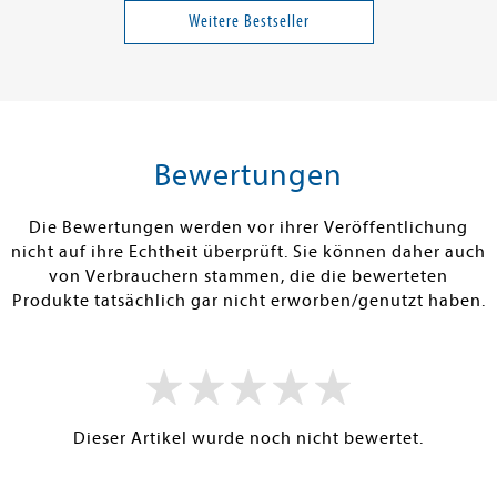
ochbuch
Marseille 1940
Wackelkontak
Weitere Bestseller
Band 6642
38,00 €
18,00 €
tenfrei in DE
Versandkostenfrei in DE
Versandkos
rb
Warenkorb
Warenko
Bewertungen
RBAR
SOFORT LIEFERBAR
SOFORT LIEFE
Die Bewertungen werden vor ihrer Veröffentlichung
nicht auf ihre Echtheit überprüft. Sie können daher auch
von Verbrauchern stammen, die die bewerteten
Produkte tatsächlich gar nicht erworben/genutzt haben.
Dieser Artikel wurde noch nicht bewertet.