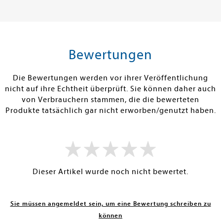
Band 1
13,00 €
16,90 €
tenfrei in DE
Versandkostenfrei in DE
Versandkos
rb
Warenkorb
Warenko
Bewertungen
RBAR
SOFORT LIEFERBAR
SOFORT LIEFE
Die Bewertungen werden vor ihrer Veröffentlichung
nicht auf ihre Echtheit überprüft. Sie können daher auch
von Verbrauchern stammen, die die bewerteten
Produkte tatsächlich gar nicht erworben/genutzt haben.
Dieser Artikel wurde noch nicht bewertet.
Sie müssen angemeldet sein, um eine Bewertung schreiben zu
können