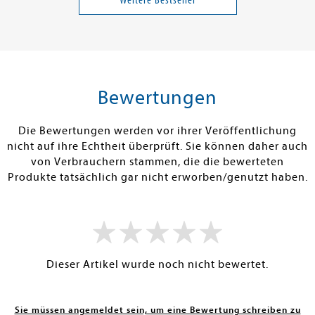
25,00 €
30,00 €
tenfrei in DE
Versandkostenfrei in DE
Versandkos
rb
Warenkorb
Warenko
Bewertungen
RBAR
SOFORT LIEFERBAR
SOFORT LIEFE
Die Bewertungen werden vor ihrer Veröffentlichung
nicht auf ihre Echtheit überprüft. Sie können daher auch
von Verbrauchern stammen, die die bewerteten
Produkte tatsächlich gar nicht erworben/genutzt haben.
Dieser Artikel wurde noch nicht bewertet.
Sie müssen angemeldet sein, um eine Bewertung schreiben zu