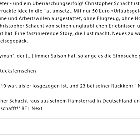
eter - und ein Überraschungserfolg! Christopher Schacht ist
errückte Idee in die Tat umsetzt: Mit nur 50 Euro »Urlaubsgel
arme und Arbeitswillen ausgestattet, ohne Flugzeug, ohne Ho
hristopher Schacht von seinen unglaublichen Erlebnissen u
nt hat. Eine faszinierende Story, die Lust macht, Neues zu
Reisegepäck.
yman", der [...] immer Saison hat, solange es die Sinnsuche 
hstücksfernsehen
 19 war, als er losgezogen ist, und 23 bei seiner Rückkehr." 
pher Schacht raus aus seinem Hamsterrad in Deutschland u
schafft!" RTL Next