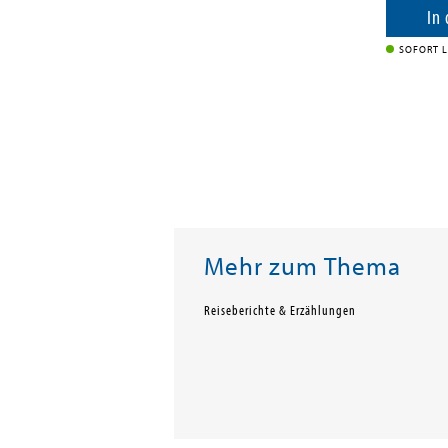
enkorb
In
SOFORT L
Mehr zum Thema
Reiseberichte & Erzählungen