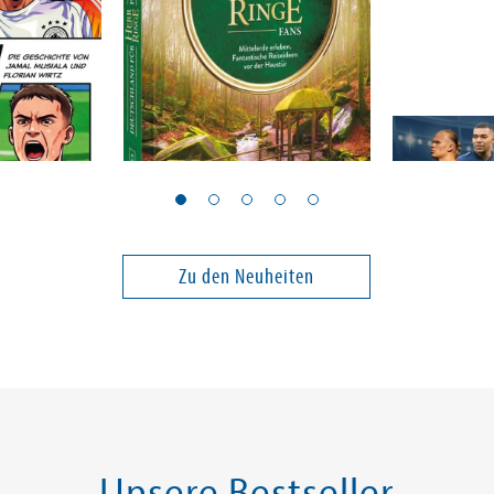
el
Mentzel, Britta
Radnedge, A
raum
Deutschland für »Herr
Fußball-S
der Ringe« Fans
Zu den Neuheiten
19,90 €
27,99 €
ei in DE
Versandkostenfrei in DE
Versandko
Warenkorb
Warenk
SOFORT LIEFERBAR
SOFORT LIE
Unsere Bestseller