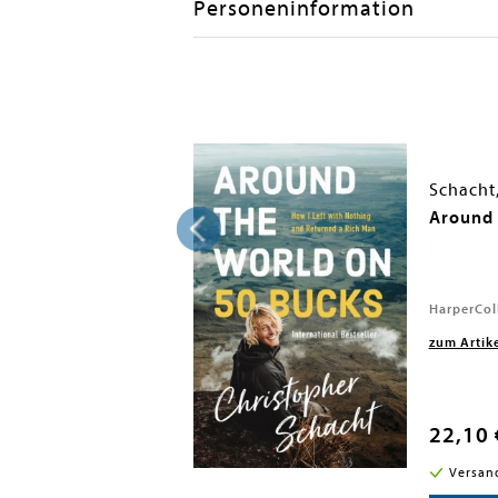
Personeninformation
opher
Schacht
die Welt
Around 
HarperCol
zum Artik
22,10 
i in DE
Versan