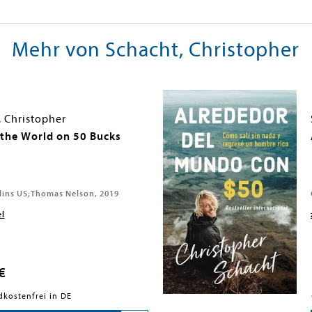
Mehr von Schacht, Christopher
, Christopher
the World on 50 Bucks
lins US;Thomas Nelson, 2019
el
€
dkostenfrei in DE