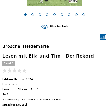
en submenu
en submenu
Blick ins Buch
en submenu
en submenu
Brosche, Heidemarie
en submenu
Lesen mit Ella und Tim - Der Rekord
en submenu
Band 2
Edition Helden, 2024
Hardcover
Lesen mit Ella und Tim 2
56 S.
Abmessung:
157 mm x 216 mm x 12 mm
en submenu
Sprache:
Deutsch