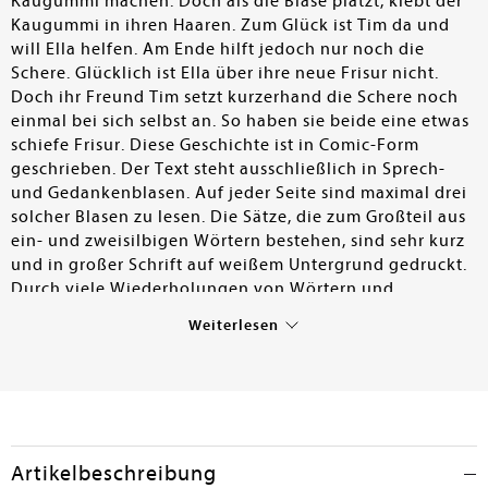
Kaugummi machen. Doch als die Blase platzt, klebt der
Kaugummi in ihren Haaren. Zum Glück ist Tim da und
will Ella helfen. Am Ende hilft jedoch nur noch die
Schere. Glücklich ist Ella über ihre neue Frisur nicht.
Doch ihr Freund Tim setzt kurzerhand die Schere noch
einmal bei sich selbst an. So haben sie beide eine etwas
schiefe Frisur. Diese Geschichte ist in Comic-Form
geschrieben. Der Text steht ausschließlich in Sprech-
und Gedankenblasen. Auf jeder Seite sind maximal drei
solcher Blasen zu lesen. Die Sätze, die zum Großteil aus
ein- und zweisilbigen Wörtern bestehen, sind sehr kurz
und in großer Schrift auf weißem Untergrund gedruckt.
Durch viele Wiederholungen von Wörtern und
Satzteilen und die passenden Illustrationen wird das
Weiterlesen
Lesen und das Textverständnis noch zusätzlich
erleichtert. – Das Buch ist perfekt geeignet für den
allerersten Versuch, ein Buch selbst zu lesen. Für Kinder
die gerade erst Lesen gelernt haben, kann das
Erfolgserlebnis, ein ganzes Buch geschafft zu haben,
sehr motivierend sein. Die Comic-Form und die
Artikelbeschreibung
Illustrationen kommen den Sehgewohnheiten von