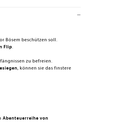
vor Bösem beschützen soll.
n Flip
.
fängnissen zu befreien.
besiegen
, können sie das finstere
en
Abenteuerreihe von