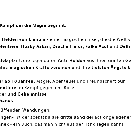
r Kampf um die Magie beginnt.
e
Helden von Elenum
- einer magischen Insel, die die Welt 
lentiere
:
Husky Askan
,
Drache Timur
,
Falke Azul
und
Delfi
aleb
plant, die legendären
Anti-Helden
aus ihren uralten Ge
 ihre
magischen Kräfte vereinen
und ihre
tiefsten Ängste 
er ab 10 Jahren:
Magie, Abenteuer und Freundschaft pur
lentiere
im Kampf gegen das Böse
nger und Geheimnisse
chanek
blüffenden Wendungen:
ingen«
ist der spektakuläre dritte Band der actiongeladen
anek
- ein Buch, das man nicht aus der Hand legen kann!