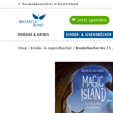
✓
Versandkostenfrei in Deutschland
❤ Jetzt spenden
ROMANE & KRIMIS
KINDER- & JUGENDBÜCHER
Shop
Kinder- & Jugendbücher
Kinderbücher bis 11 
en submenu
en submenu