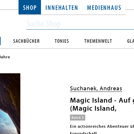
SHOP
INNEHALTEN
MEDIENHAUS
SACHBÜCHER
TONIES
THEMENWELT
GL
Jahre
Suchanek, Andreas
Magic Island - Au
(Magic Island,
Band 3
Ein actionreiches Abenteuer ü
Freundschaft