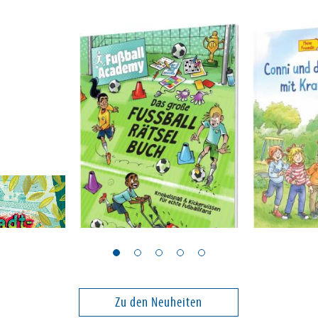
Margil, Irene
Schneider, L
etektive -
Fußball Academy: Das
Conni-Bil
le?
große Fußball-
Conni und
Rätselbuch
Abenteuer
Klaus
Zu den Neuheiten
14,00 €
10,00 €