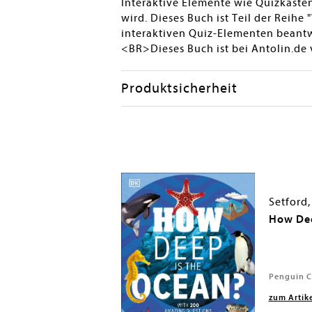
Interaktive Elemente wie Quizkästen
wird. Dieses Buch ist Teil der Reih
interaktiven Quiz-Elementen beant
<BR>Dieses Buch ist bei Antolin.de 
Produktsicherheit
 Woodcock, Jon
Setford,
Coding in Scratch:
How Dee
ok
ing Kindersley), 2016
Penguin Cl
zum Artik