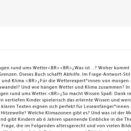
agen rund ums Wetter<BR><BR>¿Was ist ...? Woher kommt .
renzen. Dieses Buch schafft Abhilfe: Im Frage-Antwort-Stil
 und Klima.<BR>¿Für die Wetterexpert*innen von morgen: 
awandel? Und wie hängen Wetter und Klima zusammen? In 6
ragen rund ums Wetter.<BR>¿So macht Wissen Spaß: Dank in
n vertiefen Kinder spielerisch das erlernte Wissen und wer
klaren Texten eignen sich perfekt für Leseanfänger*inn
Hitzewelle? Welche Klimazonen gibt es? Und was ist der M
nd gibt Kindern ab 6 Jahren spannende Einblicke in die T
 Frage, die im Folgenden altersgerecht und von vielen Bild