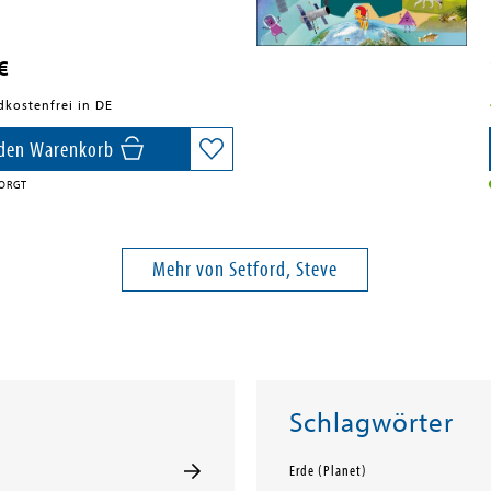
€
dkostenfrei in DE
 den Warenkorb
ORGT
Mehr von Setford, Steve
Schlagwörter
Erde (Planet)