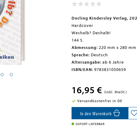
Dorling Kindersley Verlag, 20
Hardcover
Weshalb? Deshalb!
144 S.
Abmessung:
220 mm x 280 mm
Sprache:
Deutsch
Altersangabe:
ab 6 Jahre
ISBN/EAN:
9783831050659
16,95 €
(inkl. MwSt.)
Versandkostenfrei in DE
In den Warenkorb
SOFORT LIEFERBAR