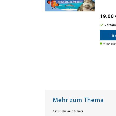
19,00 
i in DE
Versan
enkorb
In
WIRD BES
Mehr zum Thema
Natur, Umwelt & Tiere