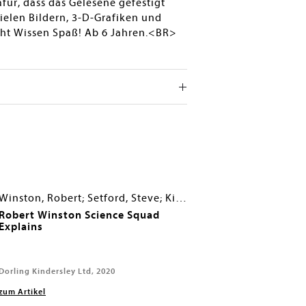
ür, dass das Gelesene gefestigt
ielen Bildern, 3-D-Grafiken und
ht Wissen Spaß! Ab 6 Jahren.<BR>
Winston, Robert; Setford, Steve; Kirkpatrick, Trent
Robert Winston Science Squad
Explains
Dorling Kindersley Ltd, 2020
zum Artikel