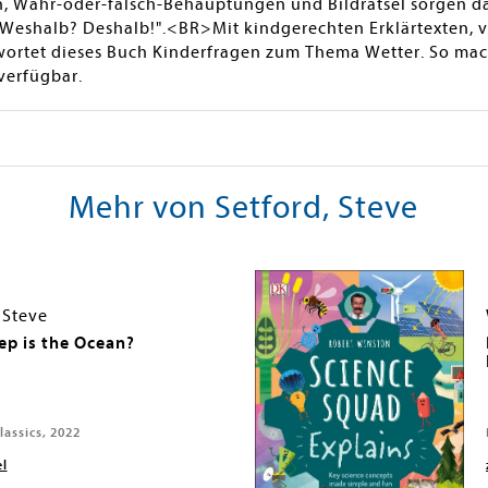
, Wahr-oder-falsch-Behauptungen und Bildrätsel sorgen daf
e "Weshalb? Deshalb!".<BR>Mit kindgerechten Erklärtexten, v
wortet dieses Buch Kinderfragen zum Thema Wetter. So mac
verfügbar.
Mehr von Setford, Steve
 Steve
p is the Ocean?
assics, 2022
el