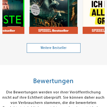
ida
Shen, L. J.
Lawrence, Mi
te
Twisted Pawn
Ich habe alles 
genau das ist
Weitere Bestseller
Band 2
13,00 €
18,00 €
tenfrei in DE
Versandkostenfrei in DE
Versandkos
rb
Warenkorb
Warenko
Bewertungen
RBAR
SOFORT LIEFERBAR
SOFORT LIEFE
Die Bewertungen werden vor ihrer Veröffentlichung
nicht auf ihre Echtheit überprüft. Sie können daher auch
von Verbrauchern stammen, die die bewerteten