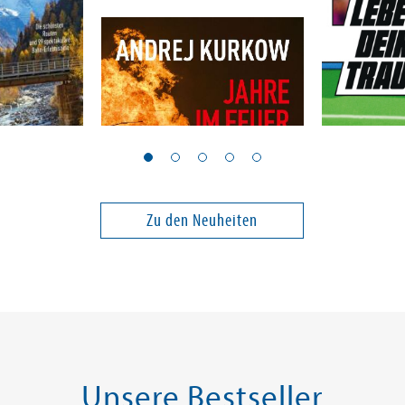
Kurkow, Andrej
Neukirchner
 dem Zug
Jahre im Feuer: Die
Lebe dei
Zerstörung der Ukraine
Zu den Neuheiten
22,99 €
22,90 €
ei in DE
Versandkostenfrei in DE
Versandko
Warenkorb
Warenk
SOFORT LIEFERBAR
SOFORT LIE
Unsere Bestseller