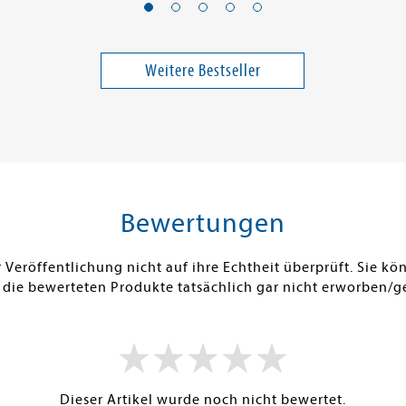
mit dir!
Where Bad Boys are
Die Ehefra
Ruined (Good Girls 3)
zu verber
Band 3
Weitere Bestseller
25,00 €
16,00 €
ei in DE
Versandkostenfrei in DE
Versandko
Warenkorb
Warenk
SOFORT LIEFERBAR
SOFORT LIE
Bewertungen
Veröffentlichung nicht auf ihre Echtheit überprüft. Sie 
 die bewerteten Produkte tatsächlich gar nicht erworben/g
Dieser Artikel wurde noch nicht bewertet.