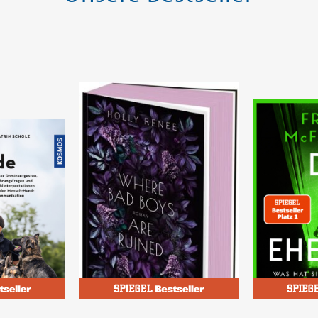
Renee, Holly
McFadden, F