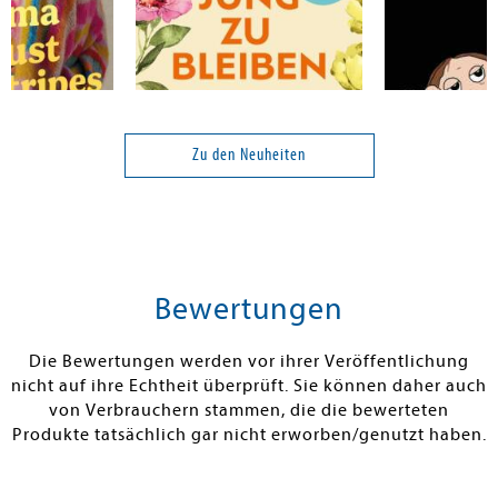
Bednarz, Dieter
Sargnagel, Ste
 Stripes: Das
Alt genug, um jung zu
Opernball
 Streifenfans
bleiben
Zu den Neuheiten
24,99 €
20,00 €
tenfrei in DE
Versandkostenfrei in DE
Versandkos
rb
Warenkorb
Warenko
Bewertungen
RBAR
SOFORT LIEFERBAR
SOFORT LIEFE
Die Bewertungen werden vor ihrer Veröffentlichung
nicht auf ihre Echtheit überprüft. Sie können daher auch
von Verbrauchern stammen, die die bewerteten
Produkte tatsächlich gar nicht erworben/genutzt haben.