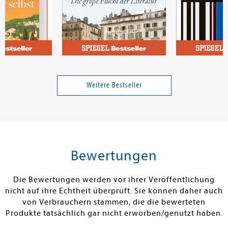
anie
Wittstock, Uwe
Mühlhoff, Rai
EL-Bestseller:
Marseille 1940
Künstliche Int
it mir selbst
der neue Fasc
Weitere Bestseller
a und
Band 6642
Band 14789
20,00 €
18,00 €
tenfrei in DE
Versandkostenfrei in DE
Versandkos
len
Warenkorb
Warenko
Bewertungen
FOLGT LAUT
SOFORT LIEFERBAR
SOFORT LIEFE
ANT: 31.07.2026
Die Bewertungen werden vor ihrer Veröffentlichung
nicht auf ihre Echtheit überprüft. Sie können daher auch
von Verbrauchern stammen, die die bewerteten
Produkte tatsächlich gar nicht erworben/genutzt haben.