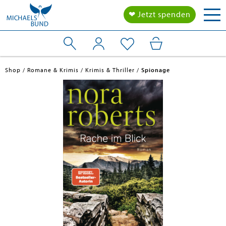
Tog
❤ Jetzt spenden
nav
Shop
Romane & Krimis
Krimis & Thriller
Spionage