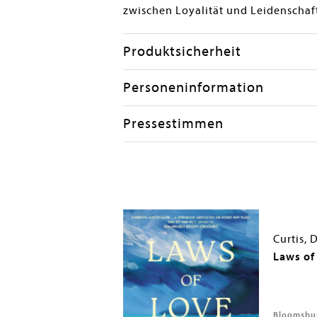
zwischen Loyalität und Leidenschaft
Produktsicherheit
Personeninformation
Pressestimmen
Curtis, 
erils
Laws of
Univ of Chicago behalf of Rutgers Univ Press, 2009
Bloomsbur