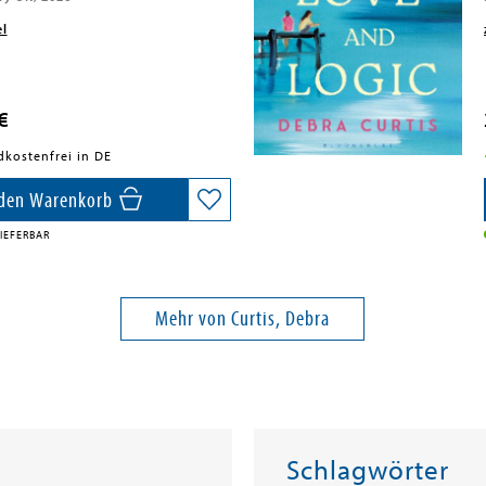
el
€
dkostenfrei in DE
 den Warenkorb
IEFERBAR
Mehr von Curtis, Debra
Schlagwörter