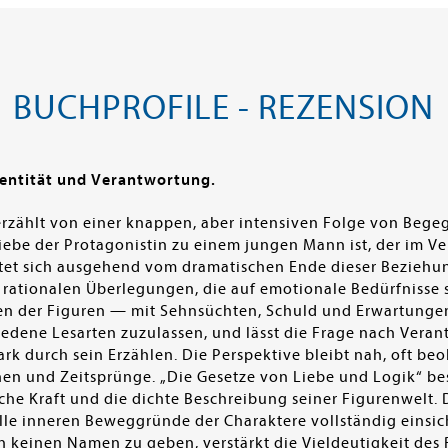
BUCHPROFILE - REZENSION
dentität und Verantwortung.
erzählt von einer knappen, aber intensiven Folge von Be
Liebe der Protagonistin zu einem jungen Mann ist, der im V
ltet sich ausgehend vom dramatischen Ende dieser Beziehu
rationalen Überlegungen, die auf emotionale Bedürfnisse s
ngen der Figuren — mit Sehnsüchten, Schuld und Erwartungen
iedene Lesarten zuzulassen, und lässt die Frage nach Ver
k durch sein Erzählen. Die Perspektive bleibt nah, oft be
nen und Zeitsprünge. „Die Gesetze von Liebe und Logik“ be
che Kraft und die dichte Beschreibung seiner Figurenwelt
lle inneren Beweggründe der Charaktere vollständig einsich
 keinen Namen zu geben, verstärkt die Vieldeutigkeit des 