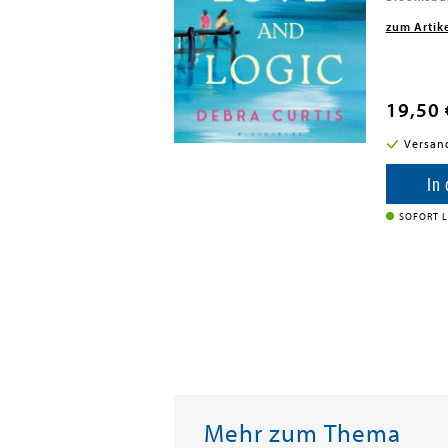
zum Artik
19,50 
i in DE
Versan
enkorb
In
SOFORT L
Mehr zum Thema