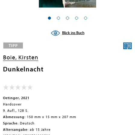
en submenu
en submenu
Blick ins Buch
en submenu
en submenu
Boie, Kirsten
en submenu
Dunkelnacht
en submenu
Oetinger, 2021
Hardcover
9. Aufl., 128 S.
Abmessung:
150 mm x 15 mm x 207 mm
Sprache:
Deutsch
en submenu
Altersangabe:
ab 15 Jahre