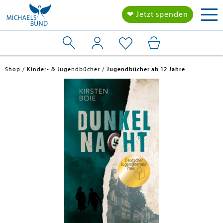
Tog
❤ Jetzt spenden
nav
Shop
Kinder- & Jugendbücher
Jugendbücher ab 12 Jahre
en submenu