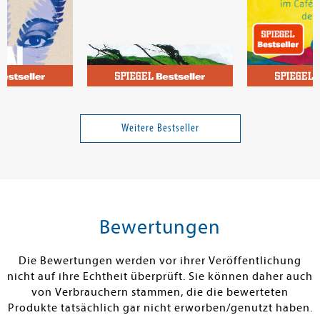
ah
Capus, Alex
Strelecky, Joh
Querfeldein
Zeit für Frage
Rande der Wel
Weitere Bestseller
24,00 €
25,00 €
tenfrei in DE
Versandkostenfrei in DE
Versandkos
rb
Warenkorb
Warenko
Bewertungen
RBAR
SOFORT LIEFERBAR
SOFORT LIEFE
Die Bewertungen werden vor ihrer Veröffentlichung
nicht auf ihre Echtheit überprüft. Sie können daher auch
von Verbrauchern stammen, die die bewerteten
Produkte tatsächlich gar nicht erworben/genutzt haben.