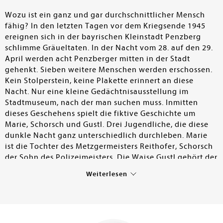
Wozu ist ein ganz und gar durchschnittlicher Mensch
fähig? In den letzten Tagen vor dem Kriegsende 1945
ereignen sich in der bayrischen Kleinstadt Penzberg
schlimme Gräueltaten. In der Nacht vom 28. auf den 29.
April werden acht Penzberger mitten in der Stadt
gehenkt. Sieben weitere Menschen werden erschossen.
Kein Stolperstein, keine Plakette erinnert an diese
Nacht. Nur eine kleine Gedächtnisausstellung im
Stadtmuseum, nach der man suchen muss. Inmitten
dieses Geschehens spielt die fiktive Geschichte um
Marie, Schorsch und Gustl. Drei Jugendliche, die diese
dunkle Nacht ganz unterschiedlich durchleben. Marie
ist die Tochter des Metzgermeisters Reithofer, Schorsch
der Sohn des Polizeimeisters. Die Waise Gustl gehört der
von Himmler ins Leben gerufenen Untergrundgruppe
Weiterlesen
Kommando "Werwolf" an. Marie und Schorsch lernen
sich in diesen Tagen kennen und sind zugleich vor die
Entscheidung gestellt, auf welche Seite sie sich
schlagen sollen. Gustl glaubt an den "Endsieg" und soll