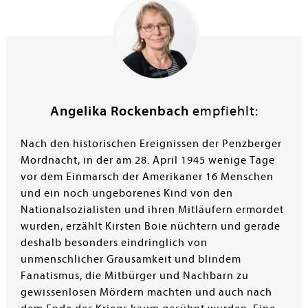
nun gegen die eigenen Nachbarn Tötungskommandos
ausführen. Wie werden sie sich entscheiden? Kirsten
Boie wagt sich mit ihrem Jugendroman an die Zeit der
sogenannten "Endphasenverbrechen" im April 1945
heran. Hierbei orientiert sie sich an Archivmaterial und
historischen Originalquellen. Die Namen der Opfer
bleiben unverändert. Durch die Perspektive der drei
Jugendlichen setzt sie der Geschichte die Fiktion eines
Angelika Rockenbach
empfiehlt:
moralischen Entscheidungsdilemmas auf. Somit zeigt
sich deutlich: Schreckliche Verbrechen wurden durch
Nach den historischen Ereignissen der Penzberger
die Atomisierung von Verantwortung legitimiert. Um so
Mordnacht, in der am 28. April 1945 wenige Tage
wichtiger ist das Handeln des Einzelnen. Der Autorin
vor dem Einmarsch der Amerikaner 16 Menschen
gelingt es, die Schrecken abzubilden ohne zu
und ein noch ungeborenes Kind von den
beschönigen und einen relevanten Beitrag zur
Nationalsozialisten und ihren Mitläufern ermordet
Erinnerungskultur beizutragen. Besonders
wurden, erzählt Kirsten Boie nüchtern und gerade
empfehlenswert.
deshalb besonders eindringlich von
Cornelia Braun
unmenschlicher Grausamkeit und blindem
Fanatismus, die Mitbürger und Nachbarn zu
gewissenlosen Mördern machten und auch nach