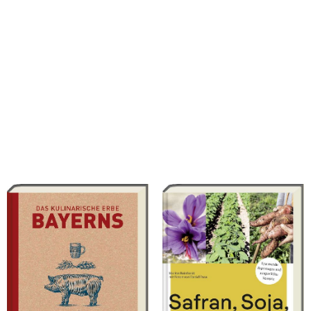
Reinhardt, Marion
Reinhardt, Marion
Das kulinarische Erbe Bayerns
Safran, Soja, Süßkartoffel
(Neuauflage)
Ars Vivendi, 2024
Ars Vivendi, 2022
36,00 €
28,00 €