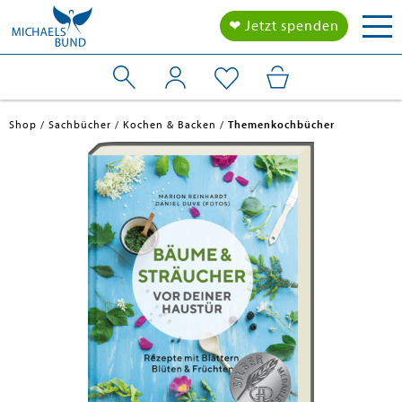
Tog
❤ Jetzt spenden
nav
Shop
Sachbücher
Kochen & Backen
Themenkochbücher