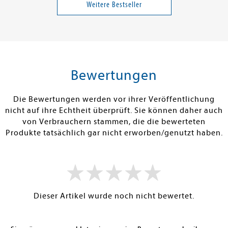
Buschfunkistan
genau das ist
Weitere Bestseller
20,00 €
25,00 €
tenfrei in DE
Versandkostenfrei in DE
Versandkos
rb
Warenkorb
Warenko
Bewertungen
RBAR
SOFORT LIEFERBAR
SOFORT LIEFE
Die Bewertungen werden vor ihrer Veröffentlichung
nicht auf ihre Echtheit überprüft. Sie können daher auch
von Verbrauchern stammen, die die bewerteten
Produkte tatsächlich gar nicht erworben/genutzt haben.
Dieser Artikel wurde noch nicht bewertet.